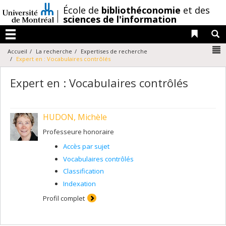
Passer
/
École de
bibliothéconomie
et des
au
sciences de l'information
contenu
Liens 
R
Menu
N
Accueil
La recherche
Expertises de recherche
Expert en : Vocabulaires contrôlés
Expert en : Vocabulaires contrôlés
HUDON, Michèle
Professeure honoraire
Accès par sujet
Vocabulaires contrôlés
Classification
Indexation
Profil complet