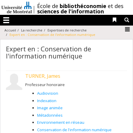
Passer
/
École de
bibliothéconomie
et des
au
sciences de l'information
contenu
Liens 
R
Menu
N
Accueil
La recherche
Expertises de recherche
Expert en : Conservation de l'information numérique
Expert en : Conservation de
l'information numérique
TURNER, James
Professeur honoraire
Audiovision
Indexation
Image animée
Métadonnées
Environnement en réseau
Conservation de l'information numérique