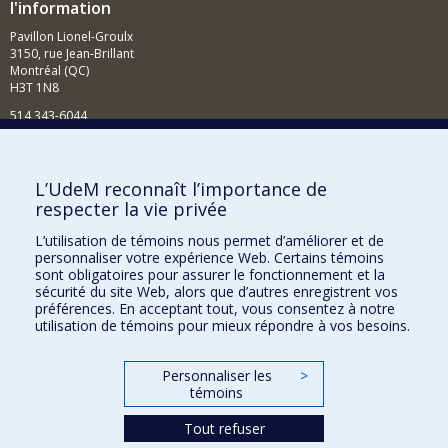
l'information
Pavillon Lionel-Groulx
3150, rue Jean-Brillant
Montréal (QC)
H3T 1N8
514 343-6044
Courriel
Comment soutenir l'École?
L’UdeM reconnaît l’importance de
respecter la vie privée
BESOIN D'AIDE?
L’utilisation de témoins nous permet d’améliorer et de
Plan du site
personnaliser votre expérience Web. Certains témoins
Signaler une erreur
sont obligatoires pour assurer le fonctionnement et la
sécurité du site Web, alors que d’autres enregistrent vos
Accessibilité
préférences. En acceptant tout, vous consentez à notre
utilisation de témoins pour mieux répondre à vos besoins.
FACULTÉ DES ARTS ET DES SCIENCES
Nos départements et écoles
Personnaliser les
>
témoins
Nos centres d'études
Tout refuser
Nos programmes et cours