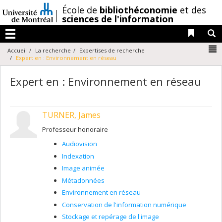
Passer
/
École de
bibliothéconomie
et des
au
sciences de l'information
contenu
Liens 
R
Menu
N
Accueil
La recherche
Expertises de recherche
Expert en : Environnement en réseau
Expert en : Environnement en réseau
TURNER, James
Professeur honoraire
Audiovision
Indexation
Image animée
Métadonnées
Environnement en réseau
Conservation de l'information numérique
Stockage et repérage de l'image