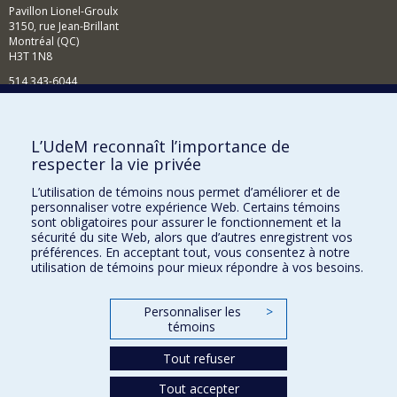
Pavillon Lionel-Groulx
3150, rue Jean-Brillant
Montréal (QC)
H3T 1N8
514 343-6044
Courriel
Comment soutenir l'École?
L’UdeM reconnaît l’importance de
respecter la vie privée
BESOIN D'AIDE?
L’utilisation de témoins nous permet d’améliorer et de
Plan du site
personnaliser votre expérience Web. Certains témoins
Signaler une erreur
sont obligatoires pour assurer le fonctionnement et la
sécurité du site Web, alors que d’autres enregistrent vos
Accessibilité
préférences. En acceptant tout, vous consentez à notre
utilisation de témoins pour mieux répondre à vos besoins.
FACULTÉ DES ARTS ET DES SCIENCES
Nos départements et écoles
Personnaliser les
>
témoins
Nos centres d'études
Tout refuser
Nos programmes et cours
Tout accepter