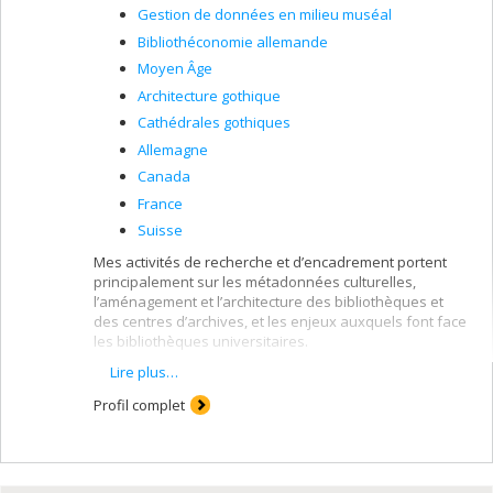
Gestion de données en milieu muséal
Bibliothéconomie allemande
Moyen Âge
Architecture gothique
Cathédrales gothiques
Allemagne
Canada
France
Suisse
Mes activités de recherche et d’encadrement portent
principalement sur les métadonnées culturelles,
l’aménagement et l’architecture des bibliothèques et
des centres d’archives, et les enjeux auxquels font face
les bibliothèques universitaires.
Lire plus…
Je participe depuis 2021 à la création de la
bibliothèque
numérique Nipakanatik
vouée à préserver et diffuser le
Profil complet
patrimoine anicinabe en collaboration avec l’organisme
Minwashin
. Ce projet offre aux étudiant·e·s inscrit·e·s à
la maîtrise en sciences de l’information l'opportunité de
se familiariser avec une approche visant la
décolonisation du patrimoine de la nation anicinabe et