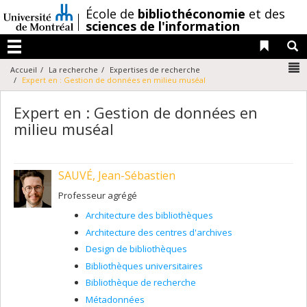
Passer
/
École de
bibliothéconomie
et des
au
sciences de l'information
contenu
Liens 
R
Menu
N
Accueil
La recherche
Expertises de recherche
Expert en : Gestion de données en milieu muséal
Expert en : Gestion de données en
milieu muséal
SAUVÉ, Jean-Sébastien
Professeur agrégé
Architecture des bibliothèques
Architecture des centres d'archives
Design de bibliothèques
Bibliothèques universitaires
Bibliothèque de recherche
Métadonnées