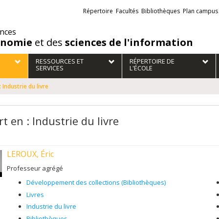
Liens
Répertoire
Facultés
Bibliothèques
Plan campus
externes
ences
onomie
et des
sciences de l'information
RESSOURCES ET
RÉPERTOIRE DE
SERVICES
L'ÉCOLE
 Industrie du livre
t en : Industrie du livre
LEROUX, Éric
Professeur agrégé
Développement des collections (Bibliothèques)
Livres
Industrie du livre
Bibliothèques