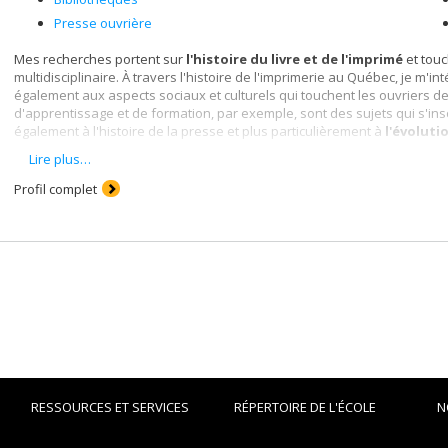
Presse ouvrière
Mes recherches portent sur
l'histoire du livre et de l'imprimé
et tou
multidisciplinaire. À travers l'histoire de l'imprimerie au Québec, je m'
également aux aspects sociaux et culturels qui touchent les ouvriers de
d'apprentissage et de formation, par exemple, sont des sujets qui s'ins
également à l'histoire de la presse et plus particulièrement à
l'évoluti
Lire plus…
Ces dernières années, je m’intéresse plus particulièrement à l’histoire
l’histoire des femmes bibliothécaires au Québec. Avec Marcel Lajeuness
Profil complet
premier ouvrage portant sur cette question :
Pour une histoire des femmes 
professionnelles
. Québec, Presses de l’Université du Québec.
RESSOURCES ET SERVICES
RÉPERTOIRE DE L'ÉCOLE
N