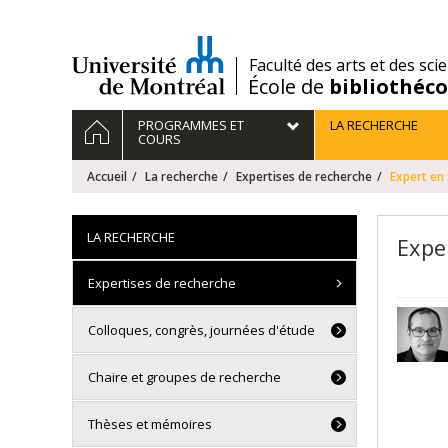
Passer
au
contenu
/
Faculté des arts et des sci
École de
bibliothéc
Navigation
ACCUEIL
PROGRAMMES ET
LA RECHERCHE
principale
COURS
Accueil
La recherche
Expertises de recherche
Expert en :
LA RECHERCHE
Exper
Expertises de recherche
Colloques, congrès, journées d'étude
Chaire et groupes de recherche
Thèses et mémoires