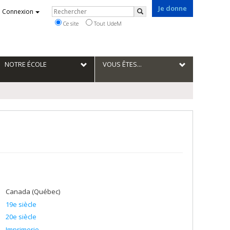
Je donne
Rechercher
Connexion
Rechercher
Ce site
Tout UdeM
NOTRE ÉCOLE
VOUS ÊTES...
Canada (Québec)
19e siècle
20e siècle
Imprimerie