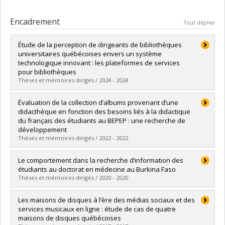
Encadrement
Tout déplier
Étude de la perception de dirigeants de bibliothèques
universitaires québécoises envers un système
technologique innovant : les plateformes de services
pour bibliothèques
Thèses et mémoires dirigés / 2024 - 2024
Diplômé(e) :
Bertrand, Nicolas
Évaluation de la collection d’albums provenant d’une
Cycle :
Maîtrise
didacthèque en fonction des besoins liés à la didactique
Diplôme obtenu :
M.S.I.
du français des étudiants au BEPEP : une recherche de
Lien vers le document dans Papyrus
développement
Thèses et mémoires dirigés / 2022 - 2022
Diplômé(e) :
DeRoy-Ringuette, Rachel
Le comportement dans la recherche d’information des
Cycle :
Doctorat
étudiants au doctorat en médecine au Burkina Faso
Diplôme obtenu :
Ph. D.
Thèses et mémoires dirigés / 2020 - 2020
Lien vers le document dans Papyrus
Diplômé(e) :
Ouangré, Zoé Aubierge
Les maisons de disques à l’ère des médias sociaux et des
Cycle :
Doctorat
services musicaux en ligne : étude de cas de quatre
Diplôme obtenu :
Ph. D.
maisons de disques québécoises