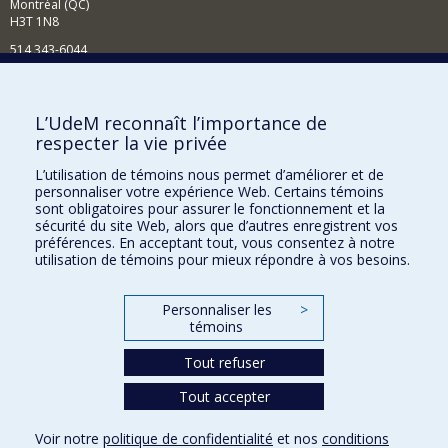
Montréal (QC)
H3T 1N8
514 343-6044
Courriel
Comment soutenir l'École?
L’UdeM reconnaît l’importance de
respecter la vie privée
BESOIN D'AIDE?
L’utilisation de témoins nous permet d’améliorer et de
Plan du site
personnaliser votre expérience Web. Certains témoins
Signaler une erreur
sont obligatoires pour assurer le fonctionnement et la
sécurité du site Web, alors que d’autres enregistrent vos
Accessibilité
préférences. En acceptant tout, vous consentez à notre
utilisation de témoins pour mieux répondre à vos besoins.
FACULTÉ DES ARTS ET DES SCIENCES
Nos départements et écoles
Personnaliser les
>
témoins
Nos centres d'études
Tout refuser
Nos programmes et cours
Tout accepter
Confidentialité
Voir notre
politique de confidentialité
et nos
conditions