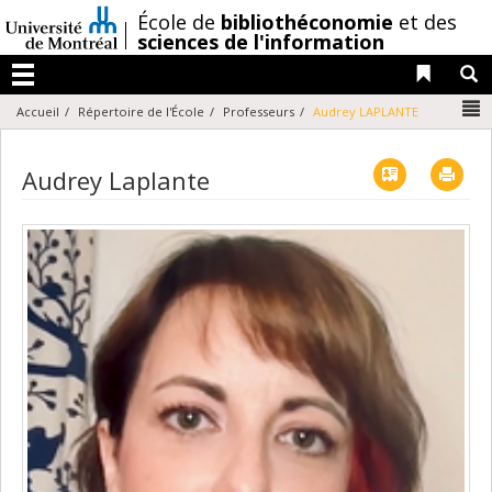
Passer
/
École de
bibliothéconomie
et des
au
sciences de l'information
contenu
Liens 
R
Menu
N
Accueil
Répertoire de l'École
Professeurs
Audrey LAPLANTE
Vcard
Imp
Audrey Laplante