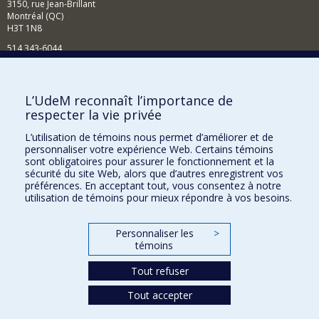
3150, rue Jean-Brillant
Montréal (QC)
H3T 1N8
514 343-6044
Courriel
Comment soutenir l'École?
L’UdeM reconnaît l’importance de
respecter la vie privée
BESOIN D'AIDE?
L’utilisation de témoins nous permet d’améliorer et de
Plan du site
personnaliser votre expérience Web. Certains témoins
Signaler une erreur
sont obligatoires pour assurer le fonctionnement et la
sécurité du site Web, alors que d’autres enregistrent vos
Accessibilité
préférences. En acceptant tout, vous consentez à notre
utilisation de témoins pour mieux répondre à vos besoins.
FACULTÉ DES ARTS ET DES SCIENCES
Nos départements et écoles
Personnaliser les
>
témoins
Nos centres d'études
Tout refuser
Nos programmes et cours
Tout accepter
Confidentialité