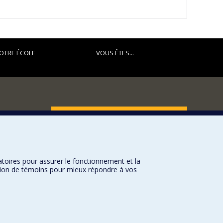
OTRE ÉCOLE
VOUS ÊTES...
FACULTÉ DES ARTS ET DES SCIENCES
Nos départements et écoles
Nos centres d'études
atoires pour assurer le fonctionnement et la
Nos programmes et cours
sation de témoins pour mieux répondre à vos