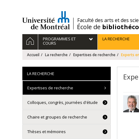
Passer
au
contenu
/
Faculté des arts et des sci
École de
bibliothéc
Navigation
ACCUEIL
PROGRAMMES ET
LA RECHERCHE
principale
COURS
Accueil
La recherche
Expertises de recherche
Experts en
LA RECHERCHE
Expe
Expertises de recherche
Colloques, congrès, journées d'étude
Chaire et groupes de recherche
Thèses et mémoires