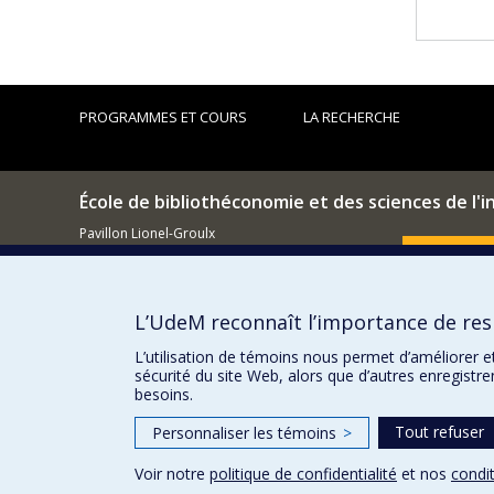
PROGRAMMES ET COURS
LA RECHERCHE
École de bibliothéconomie et des sciences de l'
Pavillon Lionel-Groulx
3150, rue Jean-Brillant
Comment so
Montréal (QC)
H3T 1N8
L’UdeM reconnaît l’importance de resp
514 343-6044
Courriel
L’utilisation de témoins nous permet d’améliorer e
sécurité du site Web, alors que d’autres enregistr
besoins.
Tout refuser
Personnaliser les témoins
>
Voir notre
politique de confidentialité
et nos
condit
Confidentialité
Conditions d’utilisation
Paramètres des 