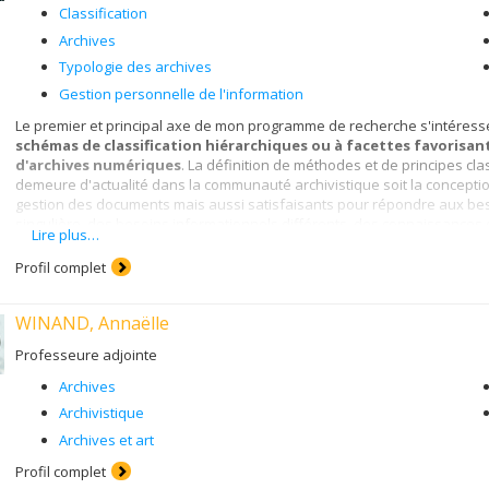
Classification
Archives
Typologie des archives
Gestion personnelle de l'information
Le premier et principal axe de mon programme de recherche s'intéresse
schémas de classification hiérarchiques ou à facettes favorisan
d'archives numériques
. La définition de méthodes et de principes cla
demeure d'actualité dans la communauté archivistique soit la conception
gestion des documents mais aussi satisfaisants pour répondre aux bes
singulière, des besoins informationnels différents, des connaissances 
Lire plus…
évolutifs.
Profil complet
Le deuxième axe de mon programme de recherche porte sur la
typolo
résultats d'une recherche visant à proposer une typologie des dossie
Maintenant, j'envisage d'étudier la genèse, la forme, les usages et la 
WINAND, Annaëlle
à différents secteurs ou domaines d'activité. Enfin, l'accroissement i
oblige à revoir la définition de la notion de document et celle de docu
Professeure adjointe
notion de genre pour enrichir la définition conceptuelle d'un documen
Archives
Archivistique
Archives et art
Profil complet