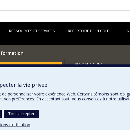
RESSOURCES ET SERVICES
RÉPERTOIRE DE L'ÉCOLE
N
information
BESOIN D'AIDE?
utenir l'École?
Plan du site
Signaler une erreur
ecter la vie privée
Accessibilité
t de personnaliser votre expérience Web. Certains témoins sont oblig
ent vos préférences. En acceptant tout, vous consentez à notre utili
Tout accepter
ions d’utilisation
.
témoins