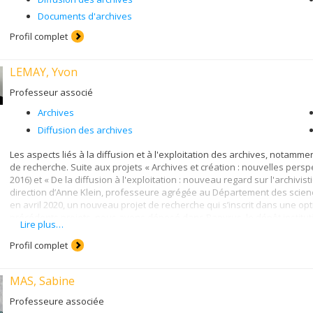
Documents d'archives
Profil complet
LEMAY, Yvon
Professeur associé
Archives
Diffusion des archives
Les aspects liés à la diffusion et à l'exploitation des archives, notamme
de recherche. Suite aux projets « Archives et création : nouvelles persp
2016) et « De la diffusion à l'exploitation : nouveau regard sur l'archivi
direction d’Anne Klein, professeure agrégée au Département des scienc
en avril 2020, un nouveau projet de recherche qui s’inscrit dans une op
précédents projets, nous avons déposé dans Papyrus, le dépôt institutio
Lire plus…
volumes des
Carnets
produits dans le cadre de cette recherche-création
documentaire".
Profil complet
MAS, Sabine
Professeure associée