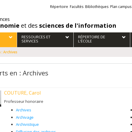
Liens
Répertoire
Facultés
Bibliothèques
Plan campus
externes
ences
onomie
et des
sciences de l'information
RESSOURCES ET
RÉPERTOIRE DE
SERVICES
L'ÉCOLE
 : Archives
rts en : Archives
COUTURE, Carol
Professeur honoraire
Archives
Archivage
Archivistique
Diffusion des archives