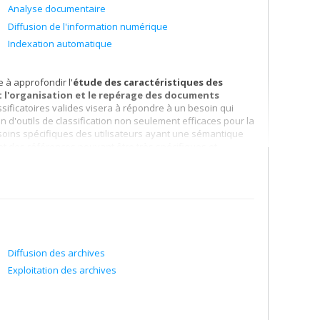
Analyse documentaire
Diffusion de l'information numérique
Indexation automatique
 à approfondir l'
étude des caractéristiques des
t l'organisation et le repérage des documents
ssificatoires valides visera à répondre à un besoin qui
 d'outils de classification non seulement efficaces pour la
oins spécifiques des utilisateurs ayant une sémantique
et des références pouvant être très spécifiques et
gie des archives contemporaines
. J'ai restitué les
rs de gestion communs à l'ensemble des organismes.
typologie des documents et dossiers d'exploitation propres
nédit des documents d'archives nativement numériques qui
ment d'archives, m'encourage à explorer davantage la
t d'archives dans un environnement numérique.
Diffusion des archives
Exploitation des archives