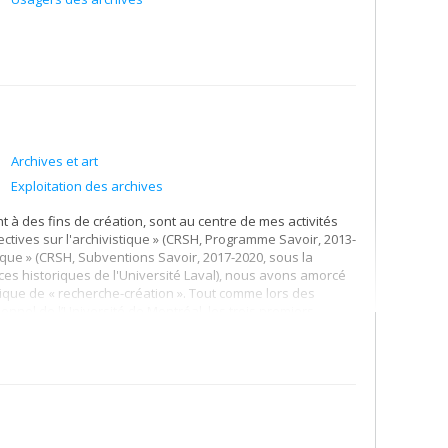
Archives et art
Exploitation des archives
nt à des fins de création, sont au centre de mes activités
ectives sur l'archivistique » (CRSH, Programme Savoir, 2013-
stique » (CRSH, Subventions Savoir, 2017-2020, sous la
es historiques de l'Université Laval), nous avons amorcé
tique de « recherche-création ». Tout comme lors des
nnel de l’Université de Montréal, les trois premiers
 où l’analyse cède la place à une forme de "poésie