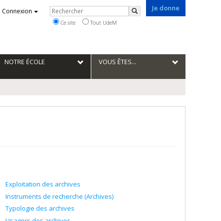
Je donne
Rechercher
Connexion
Rechercher
Ce site
Tout UdeM
NOTRE ÉCOLE
VOUS ÊTES...
Exploitation des archives
Instruments de recherche (Archives)
Typologie des archives
Usagers des archives