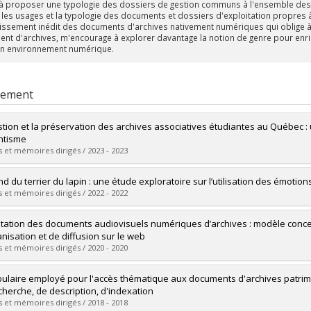
 à proposer une typologie des dossiers de gestion communs à l'ensemble des o
 les usages et la typologie des documents et dossiers d'exploitation propres à 
oissement inédit des documents d'archives nativement numériques qui oblige à r
nt d'archives, m'encourage à explorer davantage la notion de genre pour enric
n environnement numérique.
rement
stion et la préservation des archives associatives étudiantes au Québec : 
antisme
 et mémoires dirigés / 2023 - 2023
mé(e) :
Danakas, Patricia
nd du terrier du lapin : une étude exploratoire sur l’utilisation des émotion
 :
Maîtrise
 et mémoires dirigés / 2022 - 2022
ôme obtenu :
M.S.I.
vers le document dans Papyrus
mé(e) :
Lacroix, Abbey
itation des documents audiovisuels numériques d’archives : modèle conc
 :
Maîtrise
anisation et de diffusion sur le web
ôme obtenu :
M.S.I.
 et mémoires dirigés / 2020 - 2020
vers le document dans Papyrus
mé(e) :
Côté-Lapointe, Simon
ulaire employé pour l'accès thématique aux documents d'archives patrimo
 :
Doctorat
cherche, de description, d'indexation
ôme obtenu :
Ph. D.
 et mémoires dirigés / 2018 - 2018