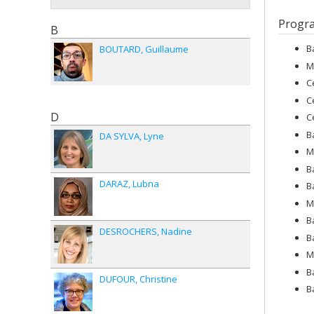
Progr
B
B
BOUTARD
Guillaume
M
C
C
D
C
B
DA SYLVA
Lyne
M
B
DARAZ
Lubna
B
M
B
DESROCHERS
Nadine
B
M
B
DUFOUR
Christine
B