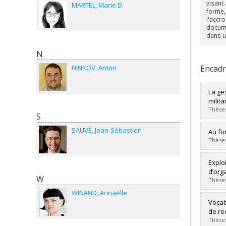
visant
MARTEL
Marie D.
forme,
l'accr
docume
dans u
N
NINKOV
Anton
Encad
La ge
milit
Thèses
S
SAUVÉ
Jean-Sébastien
Diplô
Au fo
Cycle
Thèses
Dipl
Lien 
Diplô
Explo
Cycle
d’org
W
Dipl
Thèses
Lien 
WINAND
Annaëlle
Diplô
Vocab
Cycle
de re
Dipl
Thèses