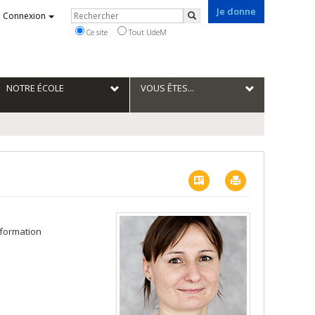
Je donne
Rechercher
Connexion
Rechercher
Ce site
Tout UdeM
NOTRE ÉCOLE
VOUS ÊTES...
Vcard
Imprimer
nformation