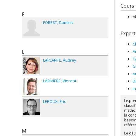
Cours
F
A
FOREST
Dominic
Expert
C
L
A
T
LAPLANTE
Audrey
G
A
LARIVIÈRE
Vincent
D
I
Le pre
LEROUX
Éric
classi
méthod
la con
besoin
référen
M
Le deu