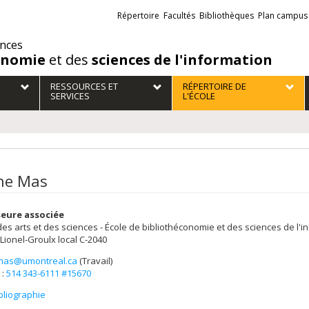
Liens
Répertoire
Facultés
Bibliothèques
Plan campus
externes
ences
onomie
et des
sciences de l'information
RESSOURCES ET
RÉPERTOIRE DE
SERVICES
L'ÉCOLE
ne Mas
eure associée
des arts et des sciences - École de bibliothéconomie et des sciences de l'i
 Lionel-Groulx
local C-2040
mas@umontreal.ca
(Travail)
els
 :
514 343-6111 #15670
bliographie