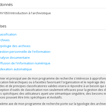
 donnés
RV1050 Introduction à l'archivistique
ises
lassification
rchives
ypologie des archives
estion personnelle de l'information
nalyse documentaire
iffusion de l'information numérique
ndexation automatique
mier et principal axe de mon programme de recherche s'intéresse à approfondi
fication hiérarchiques ou à facettes favorisant l'organisation et le repérage 
es et de principes classificatoires valides visera à répondre à un besoin qui
ception d'outils de classification non seulement efficaces pour la gestion de
s spécifiques des utilisateurs ayant une sémantique singulière, des besoins i
ces pouvant être très spécifiques et évolutifs.
xième axe de mon programme de recherche porte sur la
typologie des archiv