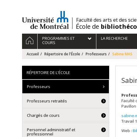
Passer
au
contenu
/
Faculté des arts et des sci
École de
bibliothéc
Navigation
ACCUEIL
PROGRAMMES ET
LA RECHERCHE
principale
COURS
Accueil
Répertoire de l'École
Professeurs
Sabine MAS
RÉPERTOIRE DE L'ÉCOLE
Sabi
Professeurs
Profess
Faculté 
Professeurs retraités
Pavillon
Chargés de cours
sabine.
Courri
Travail 1
Personnel administratif et
Web :
Bi
professionnel