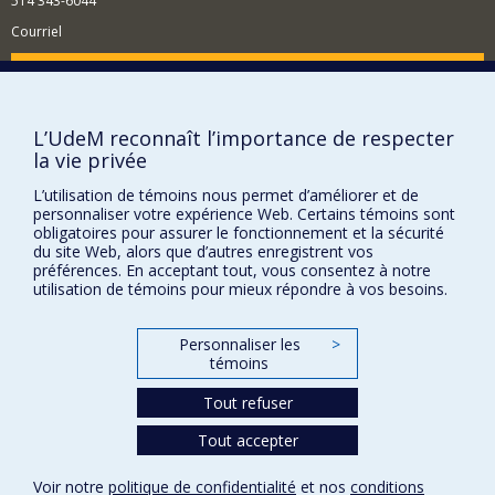
514 343-6044
Courriel
Comment soutenir l'École?
BESOIN D'AIDE?
L’UdeM reconnaît l’importance de respecter
Plan du site
la vie privée
Signaler une erreur
L’utilisation de témoins nous permet d’améliorer et de
Accessibilité
personnaliser votre expérience Web. Certains témoins sont
obligatoires pour assurer le fonctionnement et la sécurité
FACULTÉ DES ARTS ET DES SCIENCES
du site Web, alors que d’autres enregistrent vos
préférences. En acceptant tout, vous consentez à notre
Nos départements et écoles
utilisation de témoins pour mieux répondre à vos besoins.
Nos centres d'études
Personnaliser les
>
Nos programmes et cours
témoins
Tout refuser
Confidentialité
Tout accepter
Conditions d’utilisation
Paramètres des témoins
Voir notre
politique de confidentialité
et nos
conditions
Université de