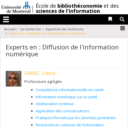
Passer
/
École de
bibliothéconomie
et des
au
sciences de l'information
contenu
Liens 
R
Menu
N
Accueil
La recherche
Expertises de recherche
Experts en : Diffusion de l'information numérique
Experts en : Diffusion de l'information
numérique
DARAZ, Lubna
Professeure agrégée
Compétence informationnelle en santé
Information numérique sur la santé
Amélioration continue
Application des connaissances
Pratique informée par les données probantes
Recherche en sciences de l'information