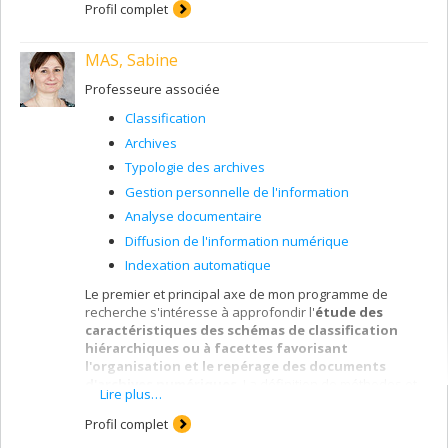
Profil complet
MAS, Sabine
Professeure associée
Classification
Archives
Typologie des archives
Gestion personnelle de l'information
Analyse documentaire
Diffusion de l'information numérique
Indexation automatique
Le premier et principal axe de mon programme de
recherche s'intéresse à approfondir l'
étude des
caractéristiques des schémas de classification
hiérarchiques ou à facettes favorisant
l'organisation et le repérage des documents
d'archives numériques
. La définition de méthodes et
Lire plus…
de principes classificatoires valides visera à répondre à
un besoin qui demeure d'actualité dans la communauté
Profil complet
archivistique soit la conception d'outils de classification