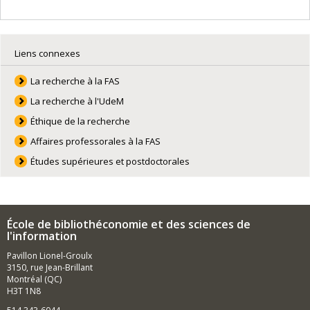
non seulement efficaces pour la gestion des documents
mais aussi satisfaisants pour répondre aux besoins
spécifiques des utilisateurs ayant une sémantique
singulière, des besoins informationnels différents, des
Liens connexes
connaissances et des références pouvant être très
spécifiques et évolutifs.
La recherche à la FAS
Le deuxième axe de mon programme de recherche
porte sur la
typologie des archives contemporaines
.
La recherche à l'UdeM
J'ai restitué les résultats d'une recherche visant à
Éthique de la recherche
proposer une typologie des dossiers de gestion
communs à l'ensemble des organismes. Maintenant,
Affaires professorales à la FAS
j'envisage d'étudier la genèse, la forme, les usages et la
Études supérieures et postdoctorales
typologie des documents et dossiers d'exploitation
propres à différents secteurs ou domaines d'activité.
Enfin, l'accroissement inédit des documents d'archives
nativement numériques qui oblige à revoir la définition
de la notion de document et celle de document
École de bibliothéconomie et des sciences de
d'archives, m'encourage à explorer davantage la notion
l'information
de genre pour enrichir la définition conceptuelle d'un
document d'archives dans un environnement
Pavillon Lionel-Groulx
numérique.
3150, rue Jean-Brillant
Montréal (QC)
H3T 1N8