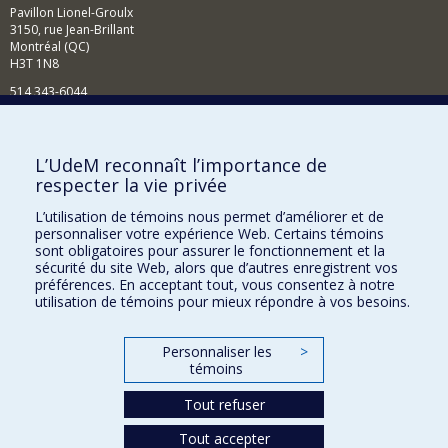
Pavillon Lionel-Groulx
3150, rue Jean-Brillant
Montréal (QC)
H3T 1N8
514 343-6044
Courriel
Comment soutenir l'École?
L’UdeM reconnaît l’importance de
respecter la vie privée
BESOIN D'AIDE?
L’utilisation de témoins nous permet d’améliorer et de
Plan du site
personnaliser votre expérience Web. Certains témoins
Signaler une erreur
sont obligatoires pour assurer le fonctionnement et la
sécurité du site Web, alors que d’autres enregistrent vos
Accessibilité
préférences. En acceptant tout, vous consentez à notre
utilisation de témoins pour mieux répondre à vos besoins.
FACULTÉ DES ARTS ET DES SCIENCES
Nos départements et écoles
Personnaliser les
>
témoins
Nos centres d'études
Nos programmes et cours
Tout refuser
Tout accepter