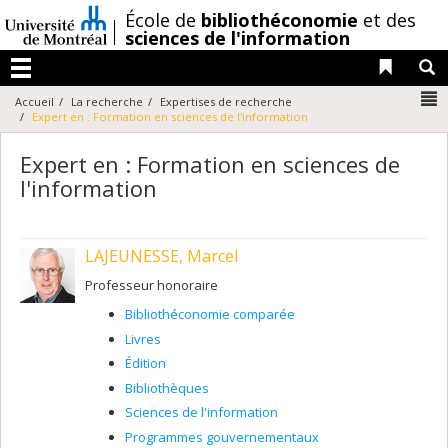
Passer
/
École de
bibliothéconomie
et des
au
sciences de l'information
contenu
Liens 
R
Menu
N
Accueil
La recherche
Expertises de recherche
Expert en : Formation en sciences de l'information
Expert en : Formation en sciences de
l'information
LAJEUNESSE, Marcel
Professeur honoraire
Bibliothéconomie comparée
Livres
Édition
Bibliothèques
Sciences de l'information
Programmes gouvernementaux