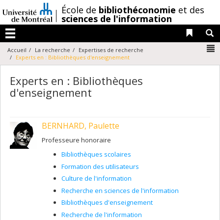
Passer
/
École de
bibliothéconomie
et des
au
sciences de l'information
contenu
Liens 
R
Menu
N
Accueil
La recherche
Expertises de recherche
Experts en : Bibliothèques d'enseignement
Experts en : Bibliothèques
d'enseignement
BERNHARD, Paulette
Professeure honoraire
Bibliothèques scolaires
Formation des utilisateurs
Culture de l'information
Recherche en sciences de l'information
Bibliothèques d'enseignement
Recherche de l'information