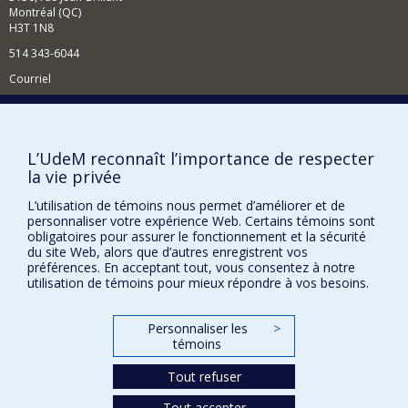
Montréal (QC)
H3T 1N8
514 343-6044
Courriel
Comment soutenir l'École?
BESOIN D'AIDE?
L’UdeM reconnaît l’importance de respecter
Plan du site
la vie privée
Signaler une erreur
L’utilisation de témoins nous permet d’améliorer et de
Accessibilité
personnaliser votre expérience Web. Certains témoins sont
obligatoires pour assurer le fonctionnement et la sécurité
du site Web, alors que d’autres enregistrent vos
FACULTÉ DES ARTS ET DES SCIENCES
préférences. En acceptant tout, vous consentez à notre
utilisation de témoins pour mieux répondre à vos besoins.
Nos départements et écoles
Nos centres d'études
Personnaliser les
>
Nos programmes et cours
témoins
Tout refuser
Confidentialité
Tout accepter