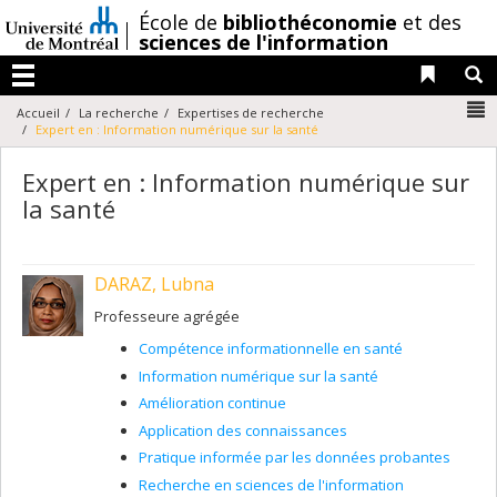
Passer
/
École de
bibliothéconomie
et des
au
sciences de l'information
contenu
Liens 
R
Menu
N
Accueil
La recherche
Expertises de recherche
Expert en : Information numérique sur la santé
Expert en : Information numérique sur
la santé
DARAZ, Lubna
Professeure agrégée
Compétence informationnelle en santé
Information numérique sur la santé
Amélioration continue
Application des connaissances
Pratique informée par les données probantes
Recherche en sciences de l'information