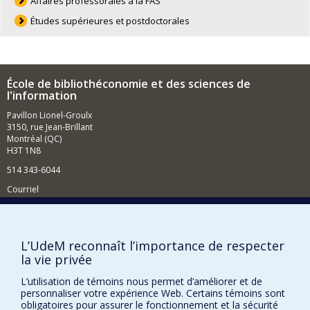
Affaires professorales à la FAS
Études supérieures et postdoctorales
École de bibliothéconomie et des sciences de
l'information
Pavillon Lionel-Groulx
3150, rue Jean-Brillant
Montréal (QC)
H3T 1N8
514 343-6044
Courriel
Comment soutenir l'École?
BESOIN D'AIDE?
L’UdeM reconnaît l’importance de respecter
la vie privée
Plan du site
Signaler une erreur
L’utilisation de témoins nous permet d’améliorer et de
personnaliser votre expérience Web. Certains témoins sont
Accessibilité
obligatoires pour assurer le fonctionnement et la sécurité