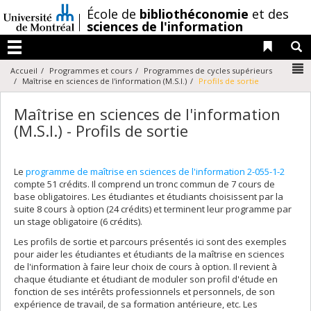
Passer
/
École de
bibliothéconomie
et des
au
sciences de l'information
contenu
Liens 
R
Menu
N
Accueil
Programmes et cours
Programmes de cycles supérieurs
Maîtrise en sciences de l'information (M.S.I.)
Profils de sortie
Maîtrise en sciences de l'information
(M.S.I.) - Profils de sortie
Le
programme de maîtrise en sciences de l'information 2-055-1-2
compte 51 crédits. Il comprend un tronc commun de 7 cours de
base obligatoires. Les étudiantes et étudiants choisissent par la
suite 8 cours à option (24 crédits) et terminent leur programme par
un stage obligatoire (6 crédits).
Les profils de sortie et parcours présentés ici sont des exemples
pour aider les étudiantes et étudiants de la maîtrise en sciences
de l'information à faire leur choix de cours à option. Il revient à
chaque étudiante et étudiant de moduler son profil d'étude en
fonction de ses intérêts professionnels et personnels, de son
expérience de travail, de sa formation antérieure, etc. Les