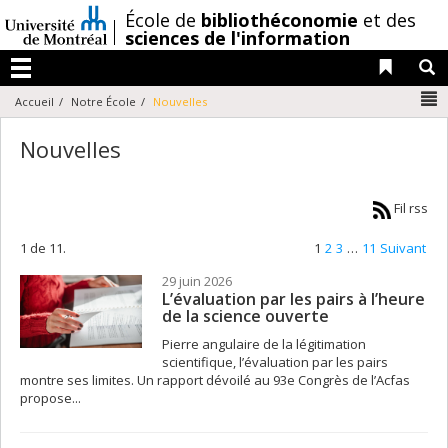
Passer
/
École de
bibliothéconomie
et des
au
sciences de l'information
contenu
Liens 
R
Menu
N
Accueil
Notre École
Nouvelles
Nouvelles
Fil rss
1 de 11.
1
2
3
…
11
Suivant
29 juin 2026
L’évaluation par les pairs à l’heure
de la science ouverte
Pierre angulaire de la légitimation
scientifique, l’évaluation par les pairs
montre ses limites. Un rapport dévoilé au 93e Congrès de l’Acfas
propose...