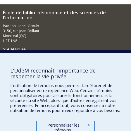
École de bibliothéconomie et des sciences de
l'information
Pavillon Lionel-Groulx
3150, rue Jean-Brillant
Montréal (QC)
H3T 1N8
514 343-6044
Courriel
Comment soutenir l'École?
L’UdeM reconnaît l’importance de
respecter la vie privée
BESOIN D'AIDE?
L’utilisation de témoins nous permet d’améliorer et de
Plan du site
personnaliser votre expérience Web. Certains témoins
Signaler une erreur
sont obligatoires pour assurer le fonctionnement et la
sécurité du site Web, alors que d’autres enregistrent vos
Accessibilité
préférences. En acceptant tout, vous consentez à notre
utilisation de témoins pour mieux répondre à vos besoins.
FACULTÉ DES ARTS ET DES SCIENCES
Nos départements et écoles
Personnaliser les
>
témoins