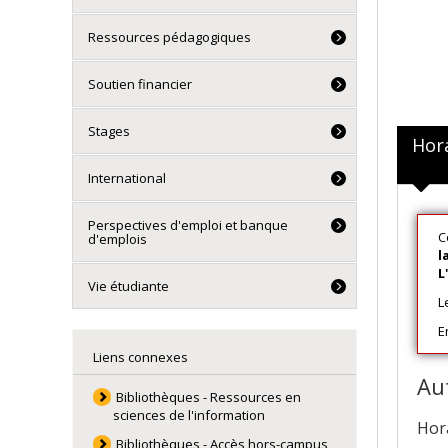
Ressources pédagogiques
Soutien financier
Stages
Hor
International
Perspectives d'emploi et banque
C
d'emplois
l
L
Vie étudiante
L
E
Liens connexes
Au
Bibliothèques - Ressources en
sciences de l'information
Hor
Bibliothèques - Accès hors-campus