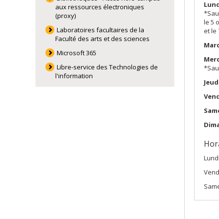
Lund
aux ressources électroniques
*Sau
(proxy)
le 5 
Laboratoires facultaires de la
et le
Faculté des arts et des sciences
Mar
Microsoft 365
Mer
Libre-service des Technologies de
*Sauf
l'information
Jeud
Ven
Same
Dim
Hora
Lundi
Vend
Same