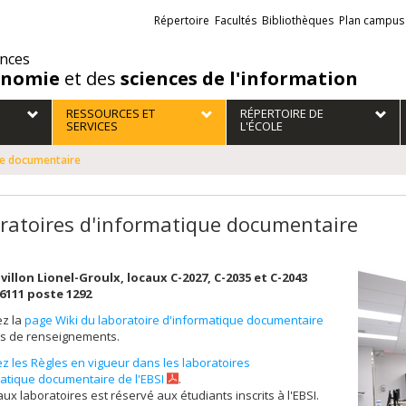
Liens
Répertoire
Facultés
Bibliothèques
Plan campus
externes
ences
onomie
et des
sciences de l'information
RESSOURCES ET
RÉPERTOIRE DE
SERVICES
L'ÉCOLE
ue documentaire
ratoires d'informatique documentaire
avillon Lionel-Groulx, locaux C-2027, C-2035 et C-2043
-6111 poste 1292
ez la
page Wiki du laboratoire d'informatique documentaire
us de renseignements.
z les Règles en vigueur dans les laboratoires
atique documentaire de l'EBSI
.
aux laboratoires est réservé aux étudiants inscrits à l'EBSI.