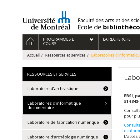
Passer
au
contenu
/
Faculté des arts et des sci
École de
bibliothéc
Navigation
ACCUEIL
PROGRAMMES ET
LA RECHERCHE
principale
COURS
Accueil
Ressources et services
Laboratoires d'informatiq
RESSOURCES ET SERVICES
Labo
Laboratoire d'archivistique
EBSI, p
514 343
Laboratoires d'informatique
documentaire
Consult
pour pl
Laboratoire de fabrication numérique
Consulte
d'inform
L'accès 
Laboratoire d’archéologie numérique