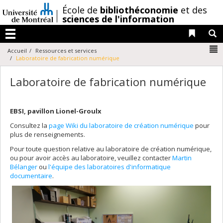
Passer
/
École de
bibliothéconomie
et des
au
sciences de l'information
contenu
Liens 
R
Menu
N
Accueil
Ressources et services
Laboratoire de fabrication numérique
Laboratoire de fabrication numérique
EBSI, pavillon Lionel-Groulx
Consultez la
page Wiki du laboratoire de création numérique
pour
plus de renseignements.
Pour toute question relative au laboratoire de création numérique,
ou pour avoir accès au laboratoire, veuillez contacter
Martin
Bélanger
ou
l'équipe des laboratoires d'informatique
documentaire
.