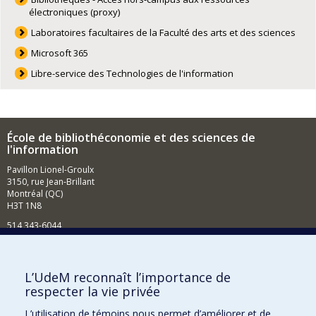
électroniques (proxy)
Laboratoires facultaires de la Faculté des arts et des sciences
Microsoft 365
Libre-service des Technologies de l'information
École de bibliothéconomie et des sciences de
l'information
Pavillon Lionel-Groulx
3150, rue Jean-Brillant
Montréal (QC)
H3T 1N8
514 343-6044
Courriel
Comment soutenir l'École?
L’UdeM reconnaît l’importance de
respecter la vie privée
BESOIN D'AIDE?
L’utilisation de témoins nous permet d’améliorer et de
Plan du site