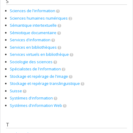
S
Sciences de l'information
1
Sciences humaines numériques
2
Sémantique intertextuelle
1
Sémiotique documentaire
1
Services d'information
1
Services en bibliothèques
1
Services virtuels en bibliothèque
1
Sociologie des sciences
1
Spécialistes de l'information
2
Stockage et repérage de l'image
1
Stockage et repérage translinguistique
1
Suisse
1
Systèmes d'information
1
Systèmes d'information Web
1
T