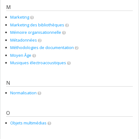
M
Marketing
1
Marketing des bibliothèques
2
Mémoire organisationnelle
1
Métadonnées
2
Méthodologies de documentation
2
Moyen Âge
1
Musiques électroacoustiques
1
N
Normalisation
1
O
Objets multimédias
1