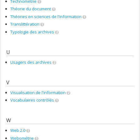
Technométrie
1
Théorie du document
1
Théories en sciences de l'information
1
Translittération
1
Typologie des archives
2
U
Usagers des archives
2
V
Visualisation de l'information
2
Vocabulaires contrôlés
1
W
Web 2.0
1
Webométrie
1