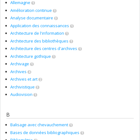
Allemagne
1
Amélioration continue
1
Analyse documentaire
3
Application des connaissances
1
Architecture de l'information
1
Architecture des bibliothèques
1
Architecture des centres d'archives
1
Architecture gothique
1
Archivage
1
Archives
4
Archives et art
2
Archivistique
3
Audiovision
1
B
Balisage avec chevauchement
1
Bases de données bibliographiques
1