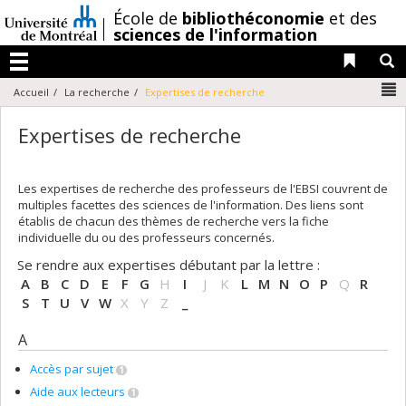
Passer
/
École de
bibliothéconomie
et des
au
sciences de l'information
contenu
Liens 
R
Menu
N
Accueil
La recherche
Expertises de recherche
Expertises de recherche
Les expertises de recherche des professeurs de l'EBSI couvrent de
multiples facettes des sciences de l'information. Des liens sont
établis de chacun des thèmes de recherche vers la fiche
individuelle du ou des professeurs concernés.
Se rendre aux expertises débutant par la lettre :
A
B
C
D
E
F
G
H
I
J
K
L
M
N
O
P
Q
R
S
T
U
V
W
X
Y
Z
_
A
Accès par sujet
1
Aide aux lecteurs
1