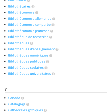
Bibliométrie
2
Bibliothécaires
2
Bibliothéconomie
1
Bibliothéconomie allemande
1
Bibliothéconomie comparée
1
Bibliothéconomie jeunesse
1
Bibliothèque de recherche
1
Bibliothèques
3
Bibliothèques d'enseignement
2
Bibliothèques numériques
1
Bibliothèques publiques
2
Bibliothèques scolaires
1
Bibliothèques universitaires
1
C
Canada
4
Catalogage
1
Cathédrales gothiques
1