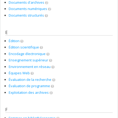
Documents d'archives
2
Documents numériques
2
Documents structurés
1
E
Édition
1
Édition scientifique
1
Encodage électronique
1
Enseignement supérieur
1
Environnement en réseau
1
Équipes Web
1
Évaluation de la recherche
1
Évaluation de programme
1
Exploitation des archives
3
F
Femmes en bibliothéconomie