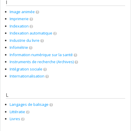
I
Image animée
1
Imprimerie
1
Indexation
2
Indexation automatique
2
Industrie du livre
1
Infométrie
1
Information numérique sur la santé
1
Instruments de recherche (Archives)
1
Intégration sociale
1
Internationalisation
1
L
Langages de balisage
1
Littératie
2
Livres
2