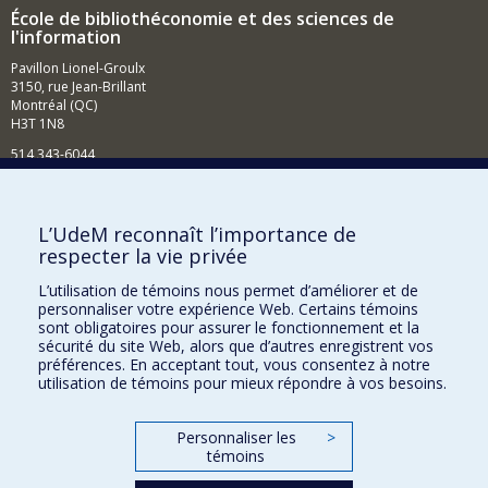
École de bibliothéconomie et des sciences de
l'information
Pavillon Lionel-Groulx
3150, rue Jean-Brillant
Montréal (QC)
H3T 1N8
514 343-6044
Courriel
Comment soutenir l'École?
L’UdeM reconnaît l’importance de
respecter la vie privée
BESOIN D'AIDE?
L’utilisation de témoins nous permet d’améliorer et de
Plan du site
personnaliser votre expérience Web. Certains témoins
Signaler une erreur
sont obligatoires pour assurer le fonctionnement et la
sécurité du site Web, alors que d’autres enregistrent vos
Accessibilité
préférences. En acceptant tout, vous consentez à notre
utilisation de témoins pour mieux répondre à vos besoins.
FACULTÉ DES ARTS ET DES SCIENCES
Nos départements et écoles
Personnaliser les
>
témoins
Nos centres d'études