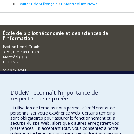
Twitter UdeM français
/
UMontreal Intl News
École de bibliothéconomie et des sciences de
l'information
Pavillon Lionel-Groulx
3150, rue Jean-Brillant
Montréal (QC)
H3T 1N8
514 343-6044
Courriel
Comment soutenir l'École?
L’UdeM reconnaît l’importance de
respecter la vie privée
BESOIN D'AIDE?
L’utilisation de témoins nous permet d’améliorer et de
Plan du site
personnaliser votre expérience Web. Certains témoins
Signaler une erreur
sont obligatoires pour assurer le fonctionnement et la
sécurité du site Web, alors que d’autres enregistrent vos
Accessibilité
préférences. En acceptant tout, vous consentez à notre
utilisation de témoins pour mieux répondre à vos besoins.