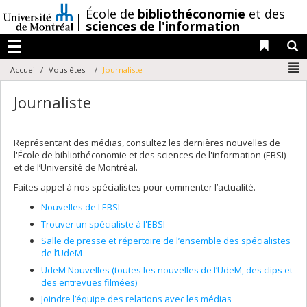
Passer
/
École de
bibliothéconomie
et des
au
sciences de l'information
contenu
Liens 
R
Menu
N
Accueil
Vous êtes...
Journaliste
Journaliste
Représentant des médias, consultez les dernières nouvelles de
l'École de bibliothéconomie et des sciences de l'information (EBSI)
et de l’Université de Montréal.
Faites appel à nos spécialistes pour commenter l’actualité.
Nouvelles de l'EBSI
Trouver un spécialiste à l'EBSI
Salle de presse et répertoire de l’ensemble des spécialistes
de l’UdeM
UdeM Nouvelles (toutes les nouvelles de l’UdeM, des clips et
des entrevues filmées)
Joindre l’équipe des relations avec les médias