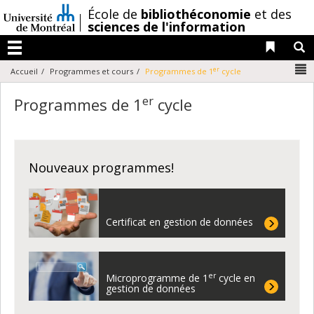
Passer
/
École de
bibliothéconomie
et des
au
sciences de l'information
contenu
Liens 
R
Menu
N
er
Accueil
Programmes et cours
Programmes de 1
cycle
er
Programmes de 1
cycle
Nouveaux programmes!
Certificat en gestion de données
er
Microprogramme de 1
cycle en
gestion de données