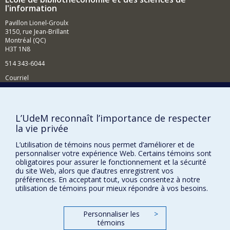
sphères de recherche variées qui vont de l'exploitation
l'information
des plans de cours comme outil d'évaluation de
Pavillon Lionel-Groulx
programmes et de soutien pédagogique, en passant
3150, rue Jean-Brillant
par l'étude scientométrique de la production
Montréal (QC)
scientifique, jusqu'à l'examen de la dimension émotive
H3T 1N8
des documents d'archives.
514 343-6044
Courriel
Comment soutenir l'École?
BESOIN D'AIDE?
L’UdeM reconnaît l’importance de respecter
la vie privée
Plan du site
Signaler une erreur
L’utilisation de témoins nous permet d’améliorer et de
personnaliser votre expérience Web. Certains témoins sont
Accessibilité
obligatoires pour assurer le fonctionnement et la sécurité
du site Web, alors que d’autres enregistrent vos
FACULTÉ DES ARTS ET DES SCIENCES
préférences. En acceptant tout, vous consentez à notre
utilisation de témoins pour mieux répondre à vos besoins.
Nos départements et écoles
Nos centres d'études
Personnaliser les
>
témoins
Nos programmes et cours