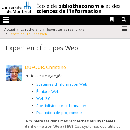
Passer
/
École de
bibliothéconomie
et des
au
sciences de l'information
contenu
Liens 
R
Menu
N
Accueil
La recherche
Expertises de recherche
Expert en : Équipes Web
Expert en : Équipes Web
DUFOUR, Christine
Professeure agrégée
Systèmes d'information Web
Équipes Web
Web 2.0
Spécialistes de l'information
Évaluation de programme
Je m'intéresse dans mes recherches aux
systèmes
d'information Web (SIW)
. Ces systèmes évolutifs et