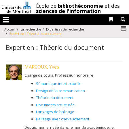
Passer
/
École de
bibliothéconomie
et des
au
sciences de l'information
contenu
Liens 
R
Menu
N
Accueil
La recherche
Expertises de recherche
Expert en : Théorie du document
Expert en : Théorie du document
MARCOUX, Yves
Chargé de cours, Professeur honoraire
Sémantique intertextuelle
Design de la communication
Théorie du document
Documents structurés
Langages de balisage
Balisage avec chevauchement
Depuis mon arrivée dans le monde académique, je