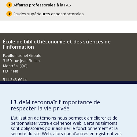
Affaires professorales à la FAS
Études supérieures et postdoctorales
École de bibliothéconomie et des sciences de
l'information
Pavillon Lionel-Groulx
3150, rue Jean-Brillant
Montréal (QC)
H3T 1N8
514 343-6044
Courriel
Comment soutenir l'École?
L’UdeM reconnaît l’importance de
respecter la vie privée
BESOIN D'AIDE?
L’utilisation de témoins nous permet d’améliorer et de
Plan du site
personnaliser votre expérience Web. Certains témoins
Signaler une erreur
sont obligatoires pour assurer le fonctionnement et la
sécurité du site Web, alors que d’autres enregistrent vos
Accessibilité