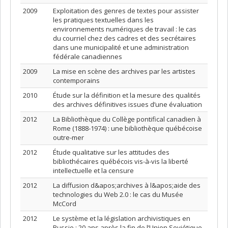
2009
Exploitation des genres de textes pour assister
les pratiques textuelles dans les
environnements numériques de travail : le cas
du courriel chez des cadres et des secrétaires
dans une municipalité et une administration
fédérale canadiennes
2009
La mise en scène des archives par les artistes
contemporains
2010
Étude sur la définition et la mesure des qualités
des archives définitives issues d’une évaluation
2012
La Bibliothèque du Collège pontifical canadien à
Rome (1888-1974) : une bibliothèque québécoise
outre-mer
2012
Étude qualitative sur les attitudes des
bibliothécaires québécois vis-à-vis la liberté
intellectuelle et la censure
2012
La diffusion d&apos;archives à l&apos;aide des
technologies du Web 2.0 : le cas du Musée
McCord
2012
Le système et la législation archivistiques en
Russie : 20 ans après la fin de l’Union Soviétique