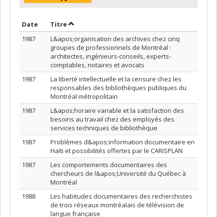
Trier par date en ordre décroissant
Trier par titre en ordre décroissant
Date
Titre
1987
L&apos;organisation des archives chez cinq
groupes de professionnels de Montréal :
architectes, ingénieurs-conseils, experts-
comptables, notaires et avocats
1987
La liberté intellectuelle et la censure chez les
responsables des bibliothèques publiques du
Montréal métropolitain
1987
L&apos;horaire variable et la satisfaction des
besoins au travail chez des employés des
services techniques de bibliothèque
1987
Problèmes d&apos;information documentaire en
Haïti et possibilités offertes par le CARISPLAN
1987
Les comportements documentaires des
chercheurs de l&apos;Université du Québec à
Montréal
1988
Les habitudes documentaires des recherchistes
de trois réseaux montréalais de télévision de
langue française