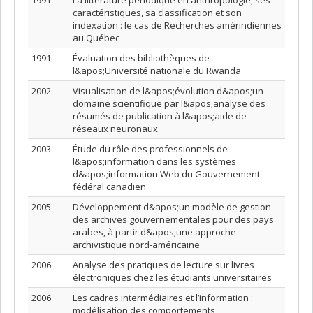
1991
La littérature périodique en anthropologie, ses
caractéristiques, sa classification et son
indexation : le cas de Recherches amérindiennes
au Québec
1991
Évaluation des bibliothèques de
l&apos;Université nationale du Rwanda
2002
Visualisation de l&apos;évolution d&apos;un
domaine scientifique par l&apos;analyse des
résumés de publication à l&apos;aide de
réseaux neuronaux
2003
Étude du rôle des professionnels de
l&apos;information dans les systèmes
d&apos;information Web du Gouvernement
fédéral canadien
2005
Développement d&apos;un modèle de gestion
des archives gouvernementales pour des pays
arabes, à partir d&apos;une approche
archivistique nord-américaine
2006
Analyse des pratiques de lecture sur livres
électroniques chez les étudiants universitaires
2006
Les cadres intermédiaires et l’information :
modélisation des comportements