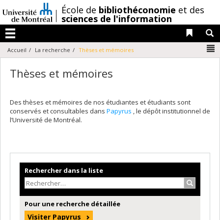
Passer
/
École de
bibliothéconomie
et des
au
sciences de l'information
contenu
Liens 
R
Menu
N
Accueil
La recherche
Thèses et mémoires
Thèses et mémoires
Des thèses et mémoires de nos étudiantes et étudiants sont
conservés et consultables dans
Papyrus
, le dépôt institutionnel de
l’Université de Montréal.
Rechercher dans la liste
Recherche
Pour une recherche détaillée
Visiter Papyrus