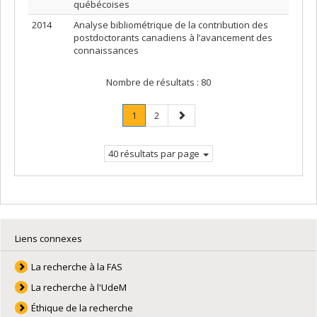
québécoises
2014
Analyse bibliométrique de la contribution des
postdoctorants canadiens à l’avancement des
connaissances
Nombre de résultats :
80
Page
.
Page
Page
1
2
Page
suivante
courante.
40 résultats par page
Liens connexes
La recherche à la FAS
La recherche à l'UdeM
Éthique de la recherche