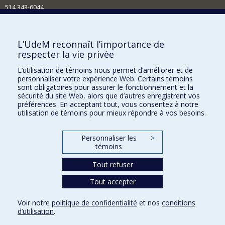
514 343-6044
Courriel
Comment soutenir l'École?
L’UdeM reconnaît l’importance de
respecter la vie privée
BESOIN D'AIDE?
L’utilisation de témoins nous permet d’améliorer et de
Plan du site
personnaliser votre expérience Web. Certains témoins
Signaler une erreur
sont obligatoires pour assurer le fonctionnement et la
sécurité du site Web, alors que d’autres enregistrent vos
Accessibilité
préférences. En acceptant tout, vous consentez à notre
utilisation de témoins pour mieux répondre à vos besoins.
FACULTÉ DES ARTS ET DES SCIENCES
Nos départements et écoles
Personnaliser les
>
témoins
Nos centres d'études
Tout refuser
Nos programmes et cours
Tout accepter
Confidentialité
Voir notre
politique de confidentialité
et nos
conditions
Conditions d’utilisation
d’utilisation
.
Paramètres des témoins