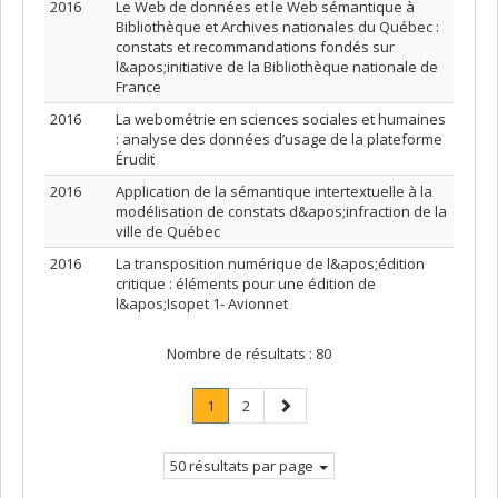
2016
Le Web de données et le Web sémantique à
Bibliothèque et Archives nationales du Québec :
constats et recommandations fondés sur
l&apos;initiative de la Bibliothèque nationale de
France
2016
La webométrie en sciences sociales et humaines
: analyse des données d’usage de la plateforme
Érudit
2016
Application de la sémantique intertextuelle à la
modélisation de constats d&apos;infraction de la
ville de Québec
2016
La transposition numérique de l&apos;édition
critique : éléments pour une édition de
l&apos;Isopet 1- Avionnet
Nombre de résultats :
80
Page
.
Page
Page
1
2
Page
suivante
courante.
50 résultats par page