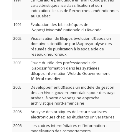
1991
La littérature périodique en anthropologie, ses
caractéristiques, sa classification et son
indexation : le cas de Recherches amérindiennes
au Québec
1991
Évaluation des bibliothèques de
l&apos;Université nationale du Rwanda
2002
Visualisation de l&apos;évolution d&apos;un
domaine scientifique par l&apos;analyse des
résumés de publication à l&apos;aide de
réseaux neuronaux
2003
Étude du rôle des professionnels de
l&apos;information dans les systèmes
d&apos;information Web du Gouvernement
fédéral canadien
2005
Développement d&apos;un modèle de gestion
des archives gouvernementales pour des pays
arabes, à partir d&apos;une approche
archivistique nord-américaine
2006
Analyse des pratiques de lecture sur livres
électroniques chez les étudiants universitaires
2006
Les cadres intermédiaires et l’information :
modélisation des comportements