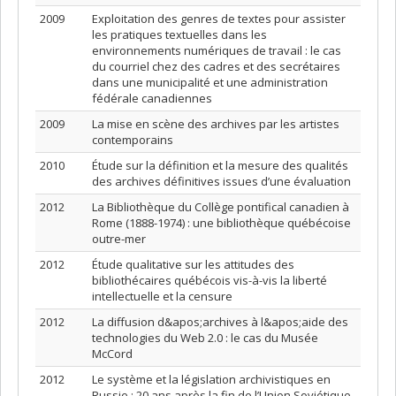
2009
Exploitation des genres de textes pour assister
les pratiques textuelles dans les
environnements numériques de travail : le cas
du courriel chez des cadres et des secrétaires
dans une municipalité et une administration
fédérale canadiennes
2009
La mise en scène des archives par les artistes
contemporains
2010
Étude sur la définition et la mesure des qualités
des archives définitives issues d’une évaluation
2012
La Bibliothèque du Collège pontifical canadien à
Rome (1888-1974) : une bibliothèque québécoise
outre-mer
2012
Étude qualitative sur les attitudes des
bibliothécaires québécois vis-à-vis la liberté
intellectuelle et la censure
2012
La diffusion d&apos;archives à l&apos;aide des
technologies du Web 2.0 : le cas du Musée
McCord
2012
Le système et la législation archivistiques en
Russie : 20 ans après la fin de l’Union Soviétique