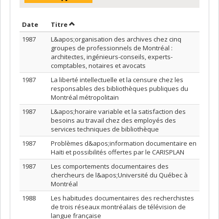
Trier par date en ordre décroissant
Trier par titre en ordre décroissant
Date
Titre
1987
L&apos;organisation des archives chez cinq
groupes de professionnels de Montréal :
architectes, ingénieurs-conseils, experts-
comptables, notaires et avocats
1987
La liberté intellectuelle et la censure chez les
responsables des bibliothèques publiques du
Montréal métropolitain
1987
L&apos;horaire variable et la satisfaction des
besoins au travail chez des employés des
services techniques de bibliothèque
1987
Problèmes d&apos;information documentaire en
Haïti et possibilités offertes par le CARISPLAN
1987
Les comportements documentaires des
chercheurs de l&apos;Université du Québec à
Montréal
1988
Les habitudes documentaires des recherchistes
de trois réseaux montréalais de télévision de
langue française