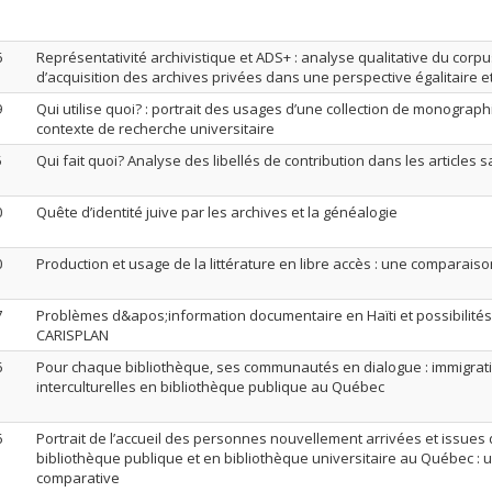
6
Représentativité archivistique et ADS+ : analyse qualitative du cor
d’acquisition des archives privées dans une perspective égalitaire et
9
Qui utilise quoi? : portrait des usages d’une collection de monograp
contexte de recherche universitaire
5
Qui fait quoi? Analyse des libellés de contribution dans les articles 
0
Quête d’identité juive par les archives et la généalogie
0
Production et usage de la littérature en libre accès : une comparaiso
7
Problèmes d&apos;information documentaire en Haïti et possibilités 
CARISPLAN
6
Pour chaque bibliothèque, ses communautés en dialogue : immigrat
interculturelles en bibliothèque publique au Québec
6
Portrait de l’accueil des personnes nouvellement arrivées et issues 
bibliothèque publique et en bibliothèque universitaire au Québec : 
comparative