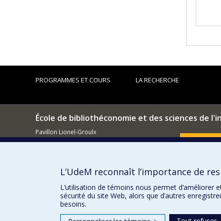
PROGRAMMES ET COURS
LA RECHERCHE
École de bibliothéconomie et des sciences de l'
Pavillon Lionel-Groulx
3150, rue Jean-Brillant
Comment so
Montréal (QC)
H3T 1N8
L’UdeM reconnaît l’importance de resp
514 343-6044
Courriel
L’utilisation de témoins nous permet d’améliorer e
sécurité du site Web, alors que d’autres enregistr
besoins.
Tout refuser