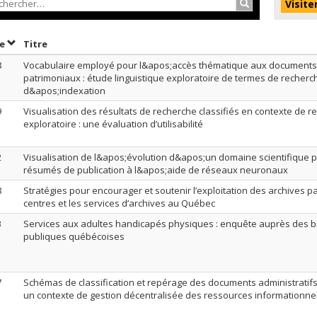
Rechercher…
Visite
Trier par date en ordre décroissant
Trier par titre en ordre décroissant
te
Titre
8
Vocabulaire employé pour l&apos;accès thématique aux documents
patrimoniaux : étude linguistique exploratoire de termes de recherch
d&apos;indexation
9
Visualisation des résultats de recherche classifiés en contexte de r
exploratoire : une évaluation d’utilisabilité
2
Visualisation de l&apos;évolution d&apos;un domaine scientifique 
résumés de publication à l&apos;aide de réseaux neuronaux
8
Stratégies pour encourager et soutenir l’exploitation des archives pa
centres et les services d’archives au Québec
3
Services aux adultes handicapés physiques : enquête auprès des b
publiques québécoises
7
Schémas de classification et repérage des documents administratif
un contexte de gestion décentralisée des ressources informationne