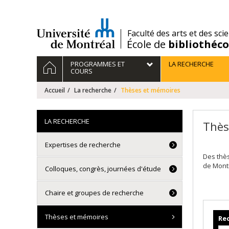
Passer
au
contenu
/
Faculté des arts et des sci
École de
bibliothéc
Navigation
ACCUEIL
PROGRAMMES ET
LA RECHERCHE
principale
COURS
Accueil
La recherche
Thèses et mémoires
LA RECHERCHE
Thès
Expertises de recherche
Des thè
de Mont
Colloques, congrès, journées d'étude
Chaire et groupes de recherche
Thèses et mémoires
Rec