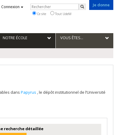
Je donne
Rechercher
Connexion
Rechercher
Ce site
Tout UdeM
NOTRE ÉCOLE
VOUS ÊTES...
tables dans
Papyrus
, le dépôt institutionnel de l’Université
e recherche détaillée