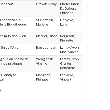
 québécois
Otayek, Romy
Martel, Marie
D.; Dufour,
Christine
s nationales du
St-Germain,
Da Sylva,
de la Bibliothèque
Marielle
Lyne
ires municipaux en
Mercier, Diane
Bergeron,
Pierrette
 fin de l’Union
Barreau, Ivan
Lemay, Yvon;
Mas, Sabine
ogique au prisme de
Wenglenski,
Lemay, Yvon;
ennes pratiques
Virginie
Grailles,
Bénédicte
s : analyse
Mongeon,
Larivière,
cal
Philippe
Vincent
0
age
ivante