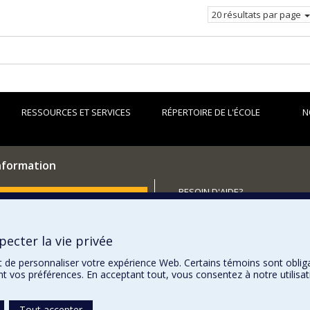
courante.
20 résultats par page
RESSOURCES ET SERVICES
RÉPERTOIRE DE L'ÉCOLE
N
information
BESOIN D'AIDE?
utenir l'École?
Plan du site
Signaler une erreur
ecter la vie privée
Accessibilité
t de personnaliser votre expérience Web. Certains témoins sont oblig
ent vos préférences. En acceptant tout, vous consentez à notre utili
Tout accepter