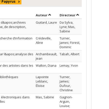
r Papyrus
Trier par auteur en ordre décroissan
par contributeur en
Auteur
Directeur
 d&apos;archives
Guitard, Laure
Da Sylva,
e, de description,
Lyne; Mas,
Sabine
echerche d’information
Crédeville,
Turner,
Aline
James; Forest,
Dominic
par l&apos;analyse des
Archambeault,
Tabah, Albert
Jean
r des artistes dans les
Walton, Diana
Lemay, Yvon
ibliothèques
Lapointe
Turner,
Leblanc,
James;
Éloïse
Dufour,
Christine
s électroniques dans
Mas, Sabine
Gagnon-
lles
Arguin,
Louise;