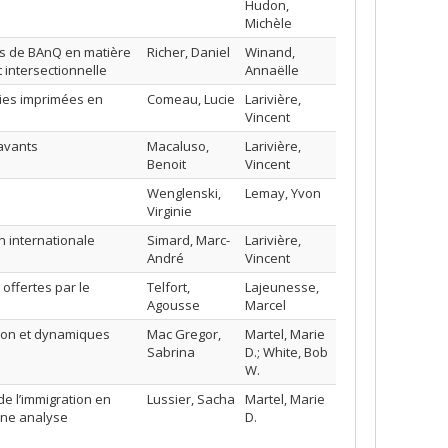
Hudon,
Michèle
pus de BAnQ en matière
Richer, Daniel
Winand,
 intersectionnelle
Annaëlle
hies imprimées en
Comeau, Lucie
Larivière,
Vincent
savants
Macaluso,
Larivière,
Benoit
Vincent
Wenglenski,
Lemay, Yvon
Virginie
n internationale
Simard, Marc-
Larivière,
André
Vincent
offertes par le
Telfort,
Lajeunesse,
Agousse
Marcel
ion et dynamiques
Mac Gregor,
Martel, Marie
Sabrina
D.; White, Bob
W.
de l’immigration en
Lussier, Sacha
Martel, Marie
une analyse
D.