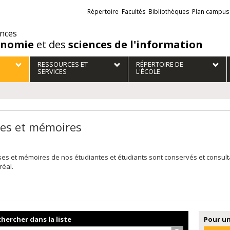
Liens
Répertoire
Facultés
Bibliothèques
Plan campus
externes
ences
onomie
et des
sciences de l'information
RESSOURCES ET
RÉPERTOIRE DE
SERVICES
L'ÉCOLE
es et mémoires
ses et mémoires de nos étudiantes et étudiants sont conservés et consul
réal.
hercher dans la liste
Pour un