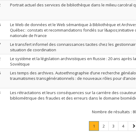
2
Portrait actuel des services de bibliothèque dans le milieu carcéral
6
Le Web de données et le Web sémantique à Bibliothèque et Archive
Québec : constats et recommandations fondés sur l&apos;initiative 
nationale de France
7
Le transfert informel des connaissances tacites chez les gestionna
situation de coordination
2
Le système et la législation archivistiques en Russie : 20 ans après la
Soviétique
6
Les temps des archives. Autoethnographie d’une recherche généal
traumatismes transgénérationnels : de nouveaux rôles pour d’anci
3
Les rétractations et leurs conséquences sur la carrière des coauteur
bibliométrique des fraudes et des erreurs dans le domaine biomédi
Nombre de résultats :
8
Page
.
Page
Page
Page
P
1
2
3
4
Page
su