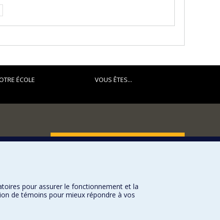
OTRE ÉCOLE
VOUS ÊTES...
FACULTÉ DES ARTS ET DES SCIENCES
Nos départements et écoles
Nos centres d'études
atoires pour assurer le fonctionnement et la
Nos programmes et cours
sation de témoins pour mieux répondre à vos