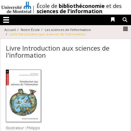
Passer
/
École de
bibliothéconomie
et des
au
sciences de l'information
contenu
Liens 
R
Menu
N
Accueil
Notre École
Les sciences de l'information
Livre Introduction aux sciences de l'information
Livre Introduction aux sciences de
l'information
Illustrateur : Philippe