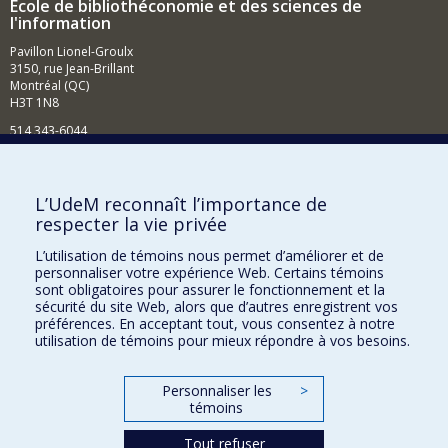
École de bibliothéconomie et des sciences de
l'information
Pavillon Lionel-Groulx
3150, rue Jean-Brillant
Montréal (QC)
H3T 1N8
514 343-6044
Courriel
Comment soutenir l'École?
L’UdeM reconnaît l’importance de
respecter la vie privée
BESOIN D'AIDE?
L’utilisation de témoins nous permet d’améliorer et de
Plan du site
personnaliser votre expérience Web. Certains témoins
Signaler une erreur
sont obligatoires pour assurer le fonctionnement et la
sécurité du site Web, alors que d’autres enregistrent vos
Accessibilité
préférences. En acceptant tout, vous consentez à notre
utilisation de témoins pour mieux répondre à vos besoins.
FACULTÉ DES ARTS ET DES SCIENCES
Nos départements et écoles
Personnaliser les
>
témoins
Nos centres d'études
Tout refuser
Nos programmes et cours