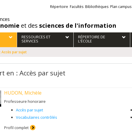
Liens
Répertoire
Facultés
Bibliothèques
Plan campus
externes
ences
onomie
et des
sciences de l'information
RESSOURCES ET
RÉPERTOIRE DE
SERVICES
L'ÉCOLE
: Accès par sujet
t en : Accès par sujet
HUDON, Michèle
Professeure honoraire
Accès par sujet
Vocabulaires contrôlés
Profil complet