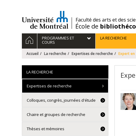
Passer
au
contenu
/
Faculté des arts et des sci
École de
bibliothéc
Navigation
ACCUEIL
PROGRAMMES ET
LA RECHERCHE
principale
COURS
Accueil
La recherche
Expertises de recherche
Expert en 
LA RECHERCHE
Exper
Expertises de recherche
Colloques, congrès, journées d'étude
Chaire et groupes de recherche
Thèses et mémoires