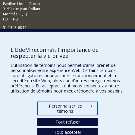
Pavillon Lionel-Groulx
3150, rue Jean-Brillant
Montréal (QC)
H3T 1N8
514 343-6044
Courriel
Comment soutenir l'École?
L’UdeM reconnaît l’importance de
respecter la vie privée
BESOIN D'AIDE?
L’utilisation de témoins nous permet d’améliorer et de
Plan du site
personnaliser votre expérience Web. Certains témoins
Signaler une erreur
sont obligatoires pour assurer le fonctionnement et la
sécurité du site Web, alors que d’autres enregistrent vos
Accessibilité
préférences. En acceptant tout, vous consentez à notre
utilisation de témoins pour mieux répondre à vos besoins.
FACULTÉ DES ARTS ET DES SCIENCES
Nos départements et écoles
Personnaliser les
>
témoins
Nos centres d'études
Tout refuser
Nos programmes et cours
Tout accepter