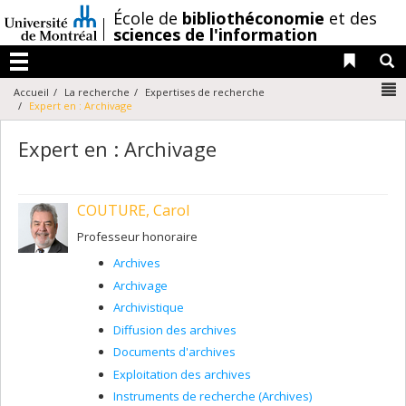
Passer
/
École de
bibliothéconomie
et des
au
sciences de l'information
contenu
Liens 
R
Menu
N
Accueil
La recherche
Expertises de recherche
Expert en : Archivage
Expert en : Archivage
COUTURE, Carol
Professeur honoraire
Archives
Archivage
Archivistique
Diffusion des archives
Documents d'archives
Exploitation des archives
Instruments de recherche (Archives)