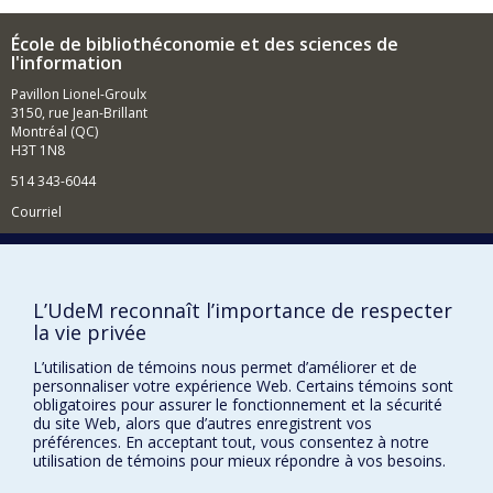
de
la webométrie
. Dans le passé, j'ai examiné
comment ces outils peuvent être utilisés pour donner un
École de bibliothéconomie et des sciences de
sens aux débats de santé publique en ligne (p. ex. le
l'information
débat sur les vaccins). Plus récemment, j'ai travaillé sur
Pavillon Lionel-Groulx
des projets bibliométriques comme le projet Meaningful
3150, rue Jean-Brillant
Data Counts où nous étudions comment les chercheurs
Montréal (QC)
partagent et réutilisent les données de recherche.
H3T 1N8
514 343-6044
Courriel
Comment soutenir l'École?
BESOIN D'AIDE?
L’UdeM reconnaît l’importance de respecter
Plan du site
la vie privée
Signaler une erreur
L’utilisation de témoins nous permet d’améliorer et de
Accessibilité
personnaliser votre expérience Web. Certains témoins sont
obligatoires pour assurer le fonctionnement et la sécurité
FACULTÉ DES ARTS ET DES SCIENCES
du site Web, alors que d’autres enregistrent vos
préférences. En acceptant tout, vous consentez à notre
utilisation de témoins pour mieux répondre à vos besoins.
Nos départements et écoles