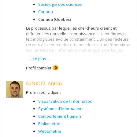
Sociologie des sciences
Canada
Canada (Québec)
Le processus par lequel les chercheurs créent et
diffusent les nouvelles connaissances scientifiques et
technologiques évolue constamment. L'un des facteurs
récents à la source de certaines de ces transformations
est l'arrivée de l'information numérique. En effet, les
caractéristiques de l'information numérique — peu de
Lire plus…
contraintes d'espace physique et plus grande facilité de
mise à jour, de modification, de réutilisation, d'accès et
Profil complet
de transmission — ont changé la façon dont les
chercheurs produisent et diffusent les connaissances,
NINKOV, Anton
mais également la façon dont ces connaissances sont
absorbées par les autres chercheurs. Mon programme
Professeur adjoint
de recherche vise à
décrire, comprendre et
expliquer les transformations du processus de
Visualisation de l'information
communication savante associées à l'arrivée du
Systèmes d'information
numérique
. Au cœur de ce programme de recherche se
trouvent les
Comportement humain
méthodes bibliométriques
, qui
consistent en l'étude quantitative des caractéristiques
Bibliométrie
des documents écrits par les chercheurs.
Webométrie