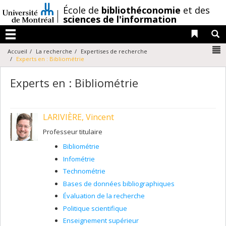
Passer
/
École de
bibliothéconomie
et des
au
sciences de l'information
contenu
Liens 
R
Menu
N
Accueil
La recherche
Expertises de recherche
Experts en : Bibliométrie
Experts en : Bibliométrie
LARIVIÈRE, Vincent
Professeur titulaire
Bibliométrie
Infométrie
Technométrie
Bases de données bibliographiques
Évaluation de la recherche
Politique scientifique
Enseignement supérieur