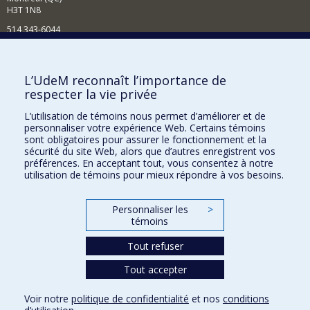
H3T 1N8
514 343-6044
Courriel
Comment soutenir l'École?
L’UdeM reconnaît l’importance de
respecter la vie privée
BESOIN D'AIDE?
L’utilisation de témoins nous permet d’améliorer et de
Plan du site
personnaliser votre expérience Web. Certains témoins
Signaler une erreur
sont obligatoires pour assurer le fonctionnement et la
sécurité du site Web, alors que d’autres enregistrent vos
Accessibilité
préférences. En acceptant tout, vous consentez à notre
utilisation de témoins pour mieux répondre à vos besoins.
FACULTÉ DES ARTS ET DES SCIENCES
Nos départements et écoles
Personnaliser les
>
témoins
Nos centres d'études
Nos programmes et cours
Tout refuser
Tout accepter
Confidentialité
Voir notre
politique de confidentialité
et nos
conditions
Conditions d’utilisation