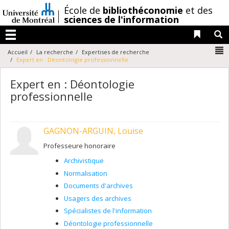
Passer
/
École de
bibliothéconomie
et des
au
sciences de l'information
contenu
Liens 
R
Menu
N
Accueil
La recherche
Expertises de recherche
Expert en : Déontologie professionnelle
Expert en : Déontologie
professionnelle
GAGNON-ARGUIN, Louise
Professeure honoraire
Archivistique
Normalisation
Documents d'archives
Usagers des archives
Spécialistes de l'information
Déontologie professionnelle