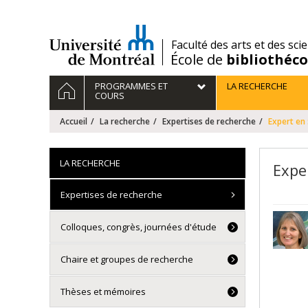
Passer
au
contenu
/
Faculté des arts et des sci
École de
bibliothéc
Navigation
ACCUEIL
PROGRAMMES ET
LA RECHERCHE
principale
COURS
Accueil
La recherche
Expertises de recherche
Expert en 
LA RECHERCHE
Expe
Expertises de recherche
Colloques, congrès, journées d'étude
Chaire et groupes de recherche
Thèses et mémoires