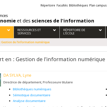
Liens
Répertoire
Facultés
Bibliothèques
Plan campus
externes
ences
onomie
et des
sciences de l'information
RESSOURCES ET
RÉPERTOIRE DE
SERVICES
L'ÉCOLE
: Gestion de l’information numérique
rt en : Gestion de l’information numérique
DA SYLVA, Lyne
Directrice de département, Professeure titulaire
Bibliothèques numériques
Sémiotique documentaire
Analyse documentaire