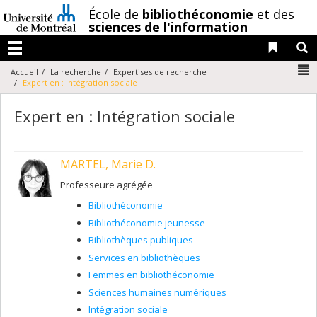
Passer
/
École de
bibliothéconomie
et des
au
sciences de l'information
contenu
Liens 
R
Menu
N
Accueil
La recherche
Expertises de recherche
Expert en : Intégration sociale
Expert en : Intégration sociale
MARTEL, Marie D.
Professeure agrégée
Bibliothéconomie
Bibliothéconomie jeunesse
Bibliothèques publiques
Services en bibliothèques
Femmes en bibliothéconomie
Sciences humaines numériques
Intégration sociale