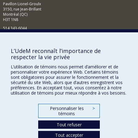
Pavillon Lionel-Groulx
3150, rue Jean-Brillant
Montréal (QC)
H3T 1N8
514 343-6044
Courriel
Comment soutenir l'École?
L’UdeM reconnaît l’importance de
respecter la vie privée
BESOIN D'AIDE?
L’utilisation de témoins nous permet d’améliorer et de
Plan du site
personnaliser votre expérience Web. Certains témoins
Signaler une erreur
sont obligatoires pour assurer le fonctionnement et la
sécurité du site Web, alors que d’autres enregistrent vos
Accessibilité
préférences. En acceptant tout, vous consentez à notre
utilisation de témoins pour mieux répondre à vos besoins.
FACULTÉ DES ARTS ET DES SCIENCES
Nos départements et écoles
Personnaliser les
>
témoins
Nos centres d'études
Tout refuser
Nos programmes et cours
Tout accepter