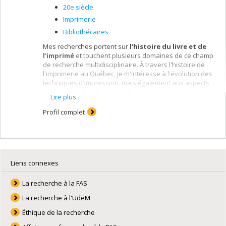
20e siècle
Imprimerie
Bibliothécaires
Mes recherches portent sur
l'histoire du livre et de
l'imprimé
et touchent plusieurs domaines de ce champ
de recherche multidisciplinaire. À travers l'histoire de
l'imprimerie au Québec, je m'intéresse à l'évolution des
techniques d'impression, mais également aux aspects
sociaux et culturels qui touchent les ouvriers des
Lire plus…
métiers du livre aux XIXe et XXe siècles. Les questions
d'apprentissage et de formation, par exemple, sont des
Profil complet
sujets qui s'inscrivent dans cette problématique. Je
m'intéresse également à l'histoire de la presse et plus
particulièrement à
l'évolution de la presse ouvrière
au Québec
.
Ces dernières années, je m’intéresse plus
Liens connexes
particulièrement à l’histoire des bibliothèques comme
institutions, mais également à l’histoire des femmes
La recherche à la FAS
bibliothécaires au Québec. Avec Marcel Lajeunesse et
Marie D. Martel, nous avons fait paraître en 2020 un
La recherche à l'UdeM
premier ouvrage portant sur cette question :
Pour une
Éthique de la recherche
histoire des femmes bibliothécaires au Québec : portraits et
parcours de vies professionnelles
. Québec, Presses de