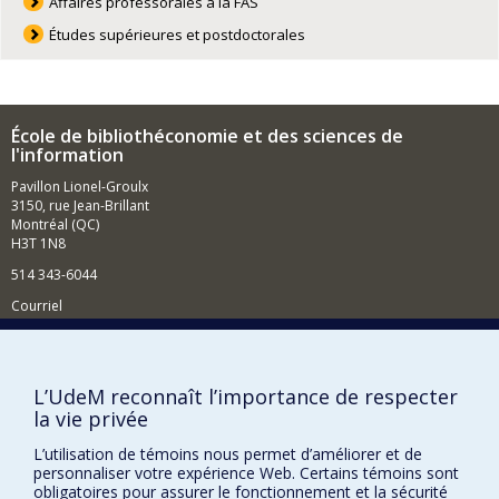
Affaires professorales à la FAS
l’Université du Québec.
Études supérieures et postdoctorales
École de bibliothéconomie et des sciences de
l'information
Pavillon Lionel-Groulx
3150, rue Jean-Brillant
Montréal (QC)
H3T 1N8
514 343-6044
Courriel
Comment soutenir l'École?
BESOIN D'AIDE?
L’UdeM reconnaît l’importance de respecter
la vie privée
Plan du site
Signaler une erreur
L’utilisation de témoins nous permet d’améliorer et de
personnaliser votre expérience Web. Certains témoins sont
Accessibilité
obligatoires pour assurer le fonctionnement et la sécurité