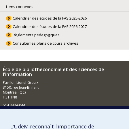
Liens connexes
Calendrier des études de la FAS 2025-2026
Calendrier des études de la FAS 2026-2027
Règlements pédagogiques
Consulter les plans de cours archivés
École de bibliothéconomie et des sciences de
l'information
Pavillon Lionel-Groulx
3150, rue Jean-Brillant
Montréal (QC)
H3T 1N8
514 343-6044
Courriel
Comment soutenir l'École?
L’UdeM reconnaît l’importance de