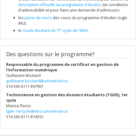
description officielle du programme d'études
, les conditions
d'admissibilité et pour faire une demande d'admission;
les
plans de cours
des cours du programme d'études (sigle
INU);
er
le
Guide étudiant de 1
cycle de l'EBSI
.
Des questions sur le programme?
Responsable du programme de
certificat en gestion de
l'information numérique
Guillaume Boutard
guillaume.boutard@umontreal.ca
514 343-6111 #47991
Technicienne en gestion des dossiers étudiants (TGDE), 1er
cycle
Marisa Flores
tgde-1ercycle@ebsi.umontreal.ca
514 343-6111 #14332