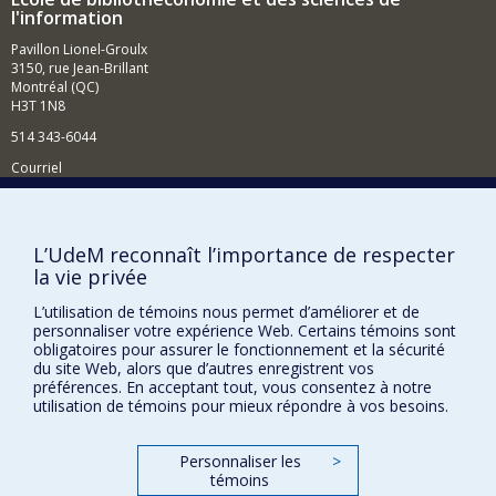
sphères de recherche variées qui vont de l'exploitation
l'information
des plans de cours comme outil d'évaluation de
Pavillon Lionel-Groulx
programmes et de soutien pédagogique, en passant
3150, rue Jean-Brillant
par l'étude scientométrique de la production
Montréal (QC)
scientifique, jusqu'à l'examen de la dimension émotive
H3T 1N8
des documents d'archives.
514 343-6044
Courriel
Comment soutenir l'École?
BESOIN D'AIDE?
L’UdeM reconnaît l’importance de respecter
la vie privée
Plan du site
Signaler une erreur
L’utilisation de témoins nous permet d’améliorer et de
personnaliser votre expérience Web. Certains témoins sont
Accessibilité
obligatoires pour assurer le fonctionnement et la sécurité
du site Web, alors que d’autres enregistrent vos
FACULTÉ DES ARTS ET DES SCIENCES
préférences. En acceptant tout, vous consentez à notre
utilisation de témoins pour mieux répondre à vos besoins.
Nos départements et écoles
Nos centres d'études
Personnaliser les
>
témoins
Nos programmes et cours