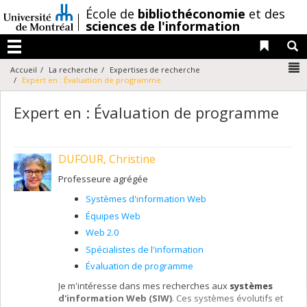
Passer
/
École de
bibliothéconomie
et des
au
sciences de l'information
contenu
Liens 
R
Menu
N
Accueil
La recherche
Expertises de recherche
Expert en : Évaluation de programme
Expert en : Évaluation de programme
DUFOUR, Christine
Professeure agrégée
Systèmes d'information Web
Équipes Web
Web 2.0
Spécialistes de l'information
Évaluation de programme
Je m'intéresse dans mes recherches aux
systèmes
d'information Web (SIW)
. Ces systèmes évolutifs et