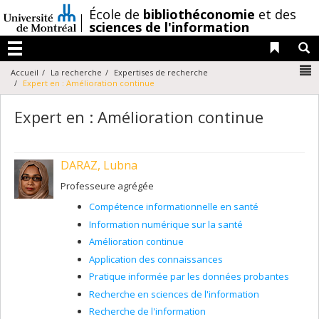
Passer
/
École de
bibliothéconomie
et des
au
sciences de l'information
contenu
Liens 
R
Menu
N
Accueil
La recherche
Expertises de recherche
Expert en : Amélioration continue
Expert en : Amélioration continue
DARAZ, Lubna
Professeure agrégée
Compétence informationnelle en santé
Information numérique sur la santé
Amélioration continue
Application des connaissances
Pratique informée par les données probantes
Recherche en sciences de l'information
Recherche de l'information