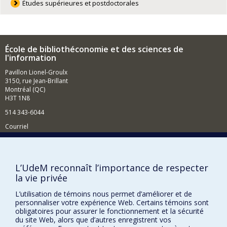
Études supérieures et postdoctorales
École de bibliothéconomie et des sciences de
l'information
Pavillon Lionel-Groulx
3150, rue Jean-Brillant
Montréal (QC)
H3T 1N8
514 343-6044
Courriel
Comment soutenir l'École?
BESOIN D'AIDE?
L’UdeM reconnaît l’importance de respecter
la vie privée
Plan du site
Signaler une erreur
L’utilisation de témoins nous permet d’améliorer et de
personnaliser votre expérience Web. Certains témoins sont
Accessibilité
obligatoires pour assurer le fonctionnement et la sécurité
du site Web, alors que d’autres enregistrent vos
FACULTÉ DES ARTS ET DES SCIENCES