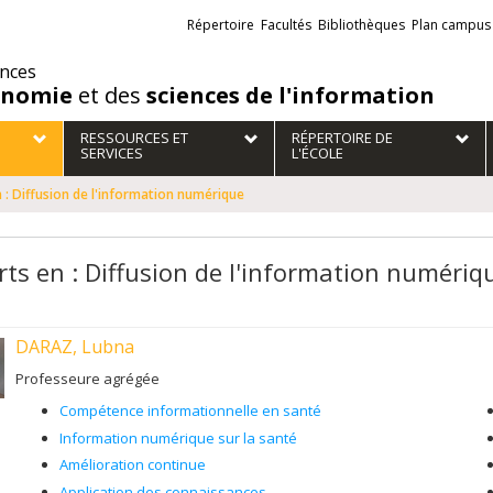
Liens
Répertoire
Facultés
Bibliothèques
Plan campus
externes
ences
onomie
et des
sciences de l'information
RESSOURCES ET
RÉPERTOIRE DE
SERVICES
L'ÉCOLE
 : Diffusion de l'information numérique
rts en : Diffusion de l'information numériq
DARAZ, Lubna
Professeure agrégée
Compétence informationnelle en santé
Information numérique sur la santé
Amélioration continue
Application des connaissances