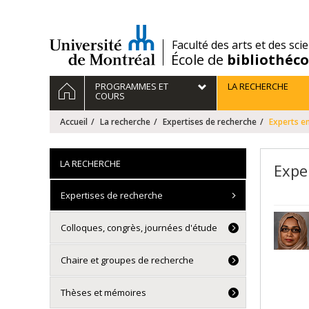
Passer
au
contenu
/
Faculté des arts et des sci
École de
bibliothéc
Navigation
ACCUEIL
PROGRAMMES ET
LA RECHERCHE
principale
COURS
Accueil
La recherche
Expertises de recherche
Experts en
LA RECHERCHE
Expe
Expertises de recherche
Colloques, congrès, journées d'étude
Chaire et groupes de recherche
Thèses et mémoires