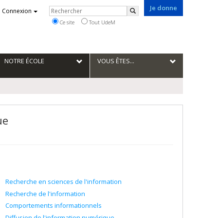
Je donne
Rechercher
Connexion
Rechercher
Ce site
Tout UdeM
NOTRE ÉCOLE
VOUS ÊTES...
ue
Recherche en sciences de l'information
Recherche de l'information
Comportements informationnels
Diffusion de l'information numérique