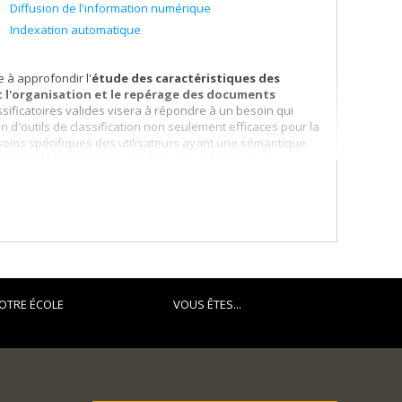
Diffusion de l'information numérique
Indexation automatique
 à approfondir l'
étude des caractéristiques des
t l'organisation et le repérage des documents
ssificatoires valides visera à répondre à un besoin qui
 d'outils de classification non seulement efficaces pour la
oins spécifiques des utilisateurs ayant une sémantique
et des références pouvant être très spécifiques et
gie des archives contemporaines
. J'ai restitué les
rs de gestion communs à l'ensemble des organismes.
typologie des documents et dossiers d'exploitation propres
nédit des documents d'archives nativement numériques qui
ment d'archives, m'encourage à explorer davantage la
t d'archives dans un environnement numérique.
OTRE ÉCOLE
VOUS ÊTES...