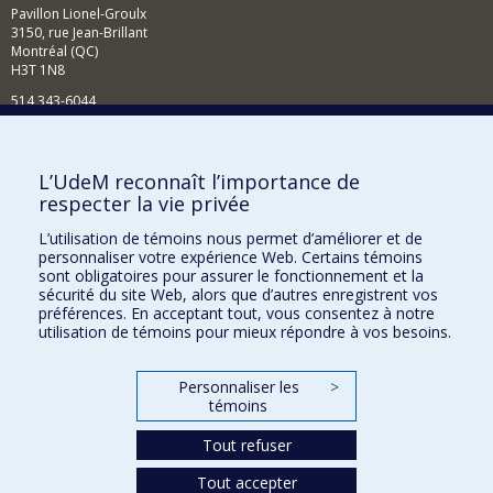
Pavillon Lionel-Groulx
3150, rue Jean-Brillant
Montréal (QC)
H3T 1N8
514 343-6044
Courriel
Comment soutenir l'École?
L’UdeM reconnaît l’importance de
respecter la vie privée
BESOIN D'AIDE?
L’utilisation de témoins nous permet d’améliorer et de
Plan du site
personnaliser votre expérience Web. Certains témoins
Signaler une erreur
sont obligatoires pour assurer le fonctionnement et la
sécurité du site Web, alors que d’autres enregistrent vos
Accessibilité
préférences. En acceptant tout, vous consentez à notre
utilisation de témoins pour mieux répondre à vos besoins.
FACULTÉ DES ARTS ET DES SCIENCES
Nos départements et écoles
Personnaliser les
>
témoins
Nos centres d'études
Tout refuser
Nos programmes et cours
Tout accepter