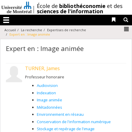
Passer
/
École de
bibliothéconomie
et des
au
sciences de l'information
contenu
Liens 
R
Menu
N
Accueil
La recherche
Expertises de recherche
Expert en : Image animée
Expert en : Image animée
TURNER, James
Professeur honoraire
Audiovision
Indexation
Image animée
Métadonnées
Environnement en réseau
Conservation de l'information numérique
Stockage et repérage de l'image