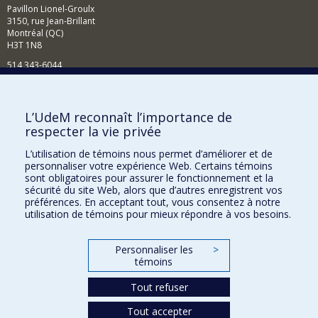
Pavillon Lionel-Groulx
3150, rue Jean-Brillant
Montréal (QC)
H3T 1N8
514 343-6044
Courriel
Comment soutenir l'École?
L’UdeM reconnaît l’importance de
respecter la vie privée
BESOIN D'AIDE?
L’utilisation de témoins nous permet d’améliorer et de
Plan du site
personnaliser votre expérience Web. Certains témoins
Signaler une erreur
sont obligatoires pour assurer le fonctionnement et la
sécurité du site Web, alors que d’autres enregistrent vos
Accessibilité
préférences. En acceptant tout, vous consentez à notre
utilisation de témoins pour mieux répondre à vos besoins.
FACULTÉ DES ARTS ET DES SCIENCES
Nos départements et écoles
Personnaliser les
>
témoins
Nos centres d'études
Tout refuser
Nos programmes et cours
Tout accepter