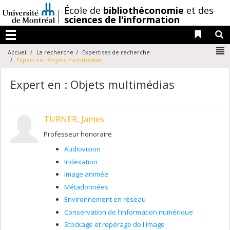
Passer
/
École de
bibliothéconomie
et des
au
sciences de l'information
contenu
Liens 
R
Menu
N
Accueil
La recherche
Expertises de recherche
Expert en : Objets multimédias
Expert en : Objets multimédias
TURNER, James
Professeur honoraire
Audiovision
Indexation
Image animée
Métadonnées
Environnement en réseau
Conservation de l'information numérique
Stockage et repérage de l'image