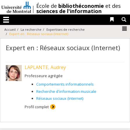
Passer
/
École de
bibliothéconomie
et des
au
sciences de l'information
contenu
Liens 
R
Menu
N
Accueil
La recherche
Expertises de recherche
Expert en : Réseaux sociaux (Internet)
Expert en : Réseaux sociaux (Internet)
LAPLANTE, Audrey
Professeure agrégée
Comportements informationnels
Recherche d'information musicale
Réseaux sociaux (Internet)
Profil complet