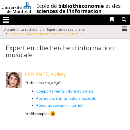
Passer
/
École de
bibliothéconomie
et des
au
sciences de l'information
contenu
Liens 
R
Menu
N
Accueil
La recherche
Expertises de recherche
Expert en : Recherche d'information musicale
Expert en : Recherche d'information
musicale
LAPLANTE, Audrey
Professeure agrégée
Comportements informationnels
Recherche d'information musicale
Réseaux sociaux (Internet)
Profil complet