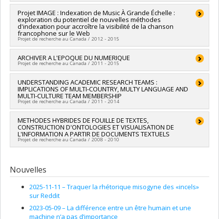
sciences humaines du Canada
Chercheur principal :
Projet IMAGE : Indexation de Music À Grande Échelle :
Marie-Claude L'Homme
Programmes de subvention :
PV152160-Subvention
exploration du potentiel de nouvelles méthodes
Co-chercheurs :
Patrick Drouin
,
Dominic Forest
,
Elizabeth
Connexion
d'indexation pour accroître la visibilité de la chanson
Marshman
francophone sur le Web
Sources de financement :
CRSH/Conseil de recherches en
Projet de recherche au Canada / 2012 - 2015
sciences humaines du Canada
Programmes de subvention :
PVXXXXXX-Subvention Savoir
Chercheur principal :
ARCHIVER A L'EPOQUE DU NUMERIQUE
Audrey Laplante
Projet de recherche au Canada / 2011 - 2015
Co-chercheurs :
Dominic Forest
Sources de financement :
CRSH/Conseil de recherches en
Chercheur principal :
UNDERSTANDING ACADEMIC RESEARCH TEAMS :
Éric Méchoulan
sciences humaines du Canada
IMPLICATIONS OF MULTI-COUNTRY, MULTY LANGUAGE AND
Co-chercheurs :
André Gaudreault
,
Michael Sinatra
,
Philippe
Programmes de subvention :
PV153480-Subventions de
MULTI-CULTURE TEAM MEMBERSHIP
Despoix
,
Jean-Claude Guédon
,
Marion Froger
,
Dominic
développement Savoir
Projet de recherche au Canada / 2011 - 2014
Forest
,
Jean-Marc Larrue
,
André Habib
,
William O Straw
,
Lynn Copeland
,
Pierre Anctil
,
Viva Paci
,
Marie-Madeleine
Chercheur principal :
METHODES HYBRIDES DE FOUILLE DE TEXTES,
Dominic Forest
Mervant-Roux
,
Arthur Kroker
,
Philippe Bouquillion
,
Jean-
CONSTRUCTION D'ONTOLOGIES ET VISUALISATION DE
Co-chercheurs :
Lynne Siemens
L'INFORMATION A PARTIR DE DOCUMENTS TEXTUELS
Louis Déotte
Sources de financement :
CRSH/Conseil de recherches en
Projet de recherche au Canada / 2008 - 2010
Sources de financement :
CRSH/Conseil de recherches en
sciences humaines du Canada
sciences humaines du Canada
Programmes de subvention :
PVXXXXXX-Transformation du
Chercheur principal :
Dominic Forest
Programmes de subvention :
PVX99097-Subvention de
CRSH - Fonds d'initiatives internationales -- Subventions pour
Nouvelles
développement de partenariat
projets
2025-11-11 –
Traquer la rhétorique misogyne des «incels»
sur Reddit
2023-05-09 –
La différence entre un être humain et une
machine n’a pas d’importance