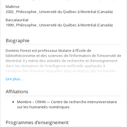
Maîtrise
2002 , Philosophie , Université du Québec à Montréal (Canada)
Baccalauréat
1999 , Philosophie , Université du Québec à Montréal (Canada)
Biographie
Dominic Forest est professeur titulaire à l’École de
bibliothéconomie et des sciences de l’information de l’Université de
Montréal. Il y mène des activités de recherche et d’enseignement
dans les domaines de l'intelligence artificielle appliquée à
l'analyse des données textuelles (text analytics), des humanités
numériques, de l'édition numérique et des technologies Web.
Lire plus…
Affiliations
Membre –
CRIHN — Centre de recherche interuniversitaire
sur les humanités numériques
Programmes d’enseignement