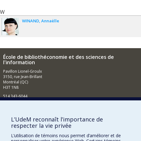
W
WINAND
Annaëlle
École de bibliothéconomie et des sciences de
l'information
Pavillon Lionel-Groulx
3150, rue Jean-Brillant
Montréal (QC)
H3T 1N8
514 343-6044
Courriel
Comment soutenir l'École?
L’UdeM reconnaît l’importance de
respecter la vie privée
BESOIN D'AIDE?
L’utilisation de témoins nous permet d’améliorer et de
Plan du site
personnaliser votre expérience Web. Certains témoins