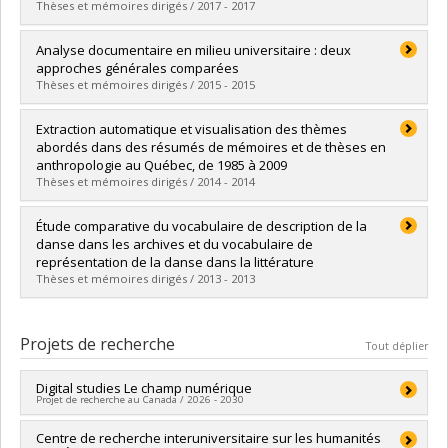
Lien vers le document dans Papyrus
Thèses et mémoires dirigés / 2017 - 2017
Diplômé(e) :
Dickner, Nicolas
Analyse documentaire en milieu universitaire : deux
Cycle :
Maîtrise
approches générales comparées
Diplôme obtenu :
M.S.I.
Thèses et mémoires dirigés / 2015 - 2015
Lien vers le document dans Papyrus
Diplômé(e) :
Hébert, Francis
Extraction automatique et visualisation des thèmes
Cycle :
Maîtrise
abordés dans des résumés de mémoires et de thèses en
Diplôme obtenu :
M.S.I.
anthropologie au Québec, de 1985 à 2009
Lien vers le document dans Papyrus
Thèses et mémoires dirigés / 2014 - 2014
Diplômé(e) :
Samson, Anne-Renée
Étude comparative du vocabulaire de description de la
Cycle :
Maîtrise
danse dans les archives et du vocabulaire de
Diplôme obtenu :
M.S.I.
représentation de la danse dans la littérature
Lien vers le document dans Papyrus
Thèses et mémoires dirigés / 2013 - 2013
Diplômé(e) :
Paquette-Bigras, Ève
Cycle :
Maîtrise
Projets de recherche
Tout déplier
Diplôme obtenu :
M.S.I.
Lien vers le document dans Papyrus
Digital studies Le champ numérique
Projet de recherche au Canada / 2026 - 2030
Chercheur principal :
Centre de recherche interuniversitaire sur les humanités
Dominic Forest