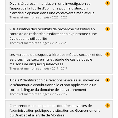
Diversité et recommandation : une investigation sur
l’apport de la fouille d’opinions pour la distinction
d’articles d’opinion dans une controverse médiatique
Thèses et mémoires dirigés / 2020 - 2020
Diplômé(e) :
Carvalho Baiocchi, Marcela
Visualisation des résultats de recherche classifiés en
Cycle :
Doctorat
contexte de recherche d’information exploratoire : une
Diplôme obtenu :
Ph. D.
évaluation d’utilisabilité
Lien vers le document dans Papyrus
Thèses et mémoires dirigés / 2020 - 2020
Diplômé(e) :
Crédeville, Aline
Les maisons de disques à l’ère des médias sociaux et des
Cycle :
Doctorat
services musicaux en ligne : étude de cas de quatre
Diplôme obtenu :
Ph. D.
maisons de disques québécoises
Lien vers le document dans Papyrus
Thèses et mémoires dirigés / 2017 - 2017
Diplômé(e) :
Boutin, Frédéric
Aide à l'identification de relations lexicales au moyen de
Cycle :
Maîtrise
la sémantique distributionnelle et son application à un
Diplôme obtenu :
M.S.I.
corpus bilingue du domaine de l'environnement
Lien vers le document dans Papyrus
Thèses et mémoires dirigés / 2017 - 2017
Diplômé(e) :
Bernier-Colborne, Gabriel
Comprendre et manipuler les données ouvertes de
Cycle :
Doctorat
l'administration publique : la situation au Gouvernement
Diplôme obtenu :
Ph. D.
du Québec et à la Ville de Montréal