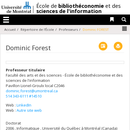
Passer
/
École de
bibliothéconomie
et des
au
sciences de l'information
contenu
Liens 
R
Menu
N
Accueil
Répertoire de l'École
Professeurs
Dominic FOREST
Vcard
Imp
Dominic Forest
Professeur titulaire
Faculté des arts et des sciences - École de bibliothéconomie et des
sciences de l'information
Pavillon Lionel-Groulx
local C2046
dominic.forest@umontreal.ca
514 343-6111 #14510
Web :
LinkedIn
Web :
Autre site web
Doctorat
2006 , Informatique , Université du Québec à Montréal (Canada)