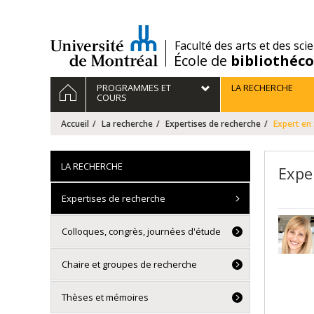
Passer
au
contenu
/
Faculté des arts et des sci
École de
bibliothéc
Navigation
ACCUEIL
PROGRAMMES ET
LA RECHERCHE
principale
COURS
Accueil
La recherche
Expertises de recherche
Expert en 
LA RECHERCHE
Expe
Expertises de recherche
Colloques, congrès, journées d'étude
Chaire et groupes de recherche
Thèses et mémoires