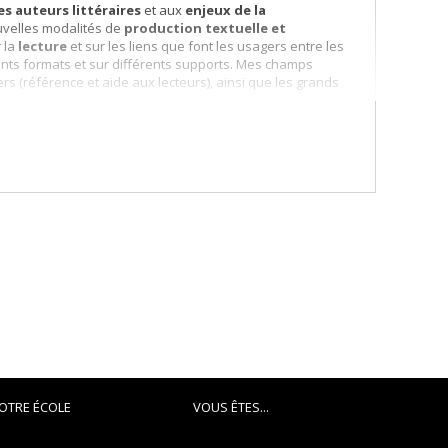
es auteurs littéraires
et aux
enjeux de la
ouvelles modalités de
production textuelle et
 la
lecture
et sur les liens que font les usagers entre les
férents formats et sur différents supports. Mes champs
s (référence et aide aux lecteurs), ainsi que les grands
OTRE ÉCOLE
VOUS ÊTES...