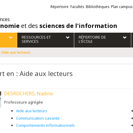
Liens
Répertoire
Facultés
Bibliothèques
Plan campus
externes
ences
onomie
et des
sciences de l'information
RESSOURCES ET
RÉPERTOIRE DE
SERVICES
L'ÉCOLE
: Aide aux lecteurs
rt en : Aide aux lecteurs
DESROCHERS, Nadine
Professeure agrégée
Aide aux lecteurs
Communication savante
Comportements informationnels