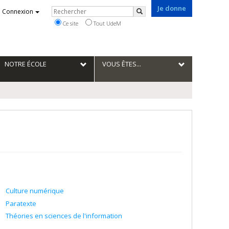
Je donne
Rechercher
Connexion
Rechercher
Ce site
Tout UdeM
NOTRE ÉCOLE
VOUS ÊTES...
Culture numérique
Paratexte
Théories en sciences de l'information