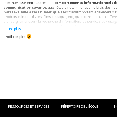
Je m'intéresse entre autres aux
comportements informationnels
d
communication savante
, que j'étudie notamment par le biais des n
paratextuelle à l'ère numérique
. Mes travaux portent également sur
produits culturels (livres, films, musique, etc.) qu'ils consultent en dif
d'enseignement sont la recherche d'information, les services aux usager
courants et théories en sciences de l'information.
Lire plus…
Profil complet
RESSOURCES ET SERVICES
RÉPERTOIRE DE L'ÉCOLE
N