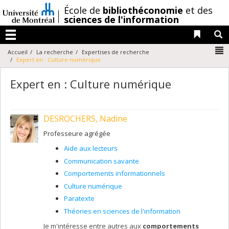
Passer
/
École de
bibliothéconomie
et des
au
sciences de l'information
contenu
Liens 
R
Menu
N
Accueil
La recherche
Expertises de recherche
Expert en : Culture numérique
Expert en : Culture numérique
DESROCHERS, Nadine
Professeure agrégée
Aide aux lecteurs
Communication savante
Comportements informationnels
Culture numérique
Paratexte
Théories en sciences de l'information
Je m'intéresse entre autres aux
comportements