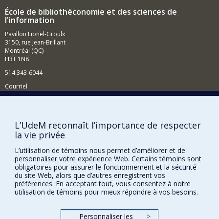
École de bibliothéconomie et des sciences de
l'information
Pavillon Lionel-Groulx
3150, rue Jean-Brillant
Montréal (QC)
H3T 1N8
514 343-6044
Courriel
Comment soutenir l'École?
BESOIN D'AIDE?
L’UdeM reconnaît l’importance de respecter
la vie privée
Plan du site
Signaler une erreur
L’utilisation de témoins nous permet d’améliorer et de
personnaliser votre expérience Web. Certains témoins sont
Accessibilité
obligatoires pour assurer le fonctionnement et la sécurité
du site Web, alors que d’autres enregistrent vos
FACULTÉ DES ARTS ET DES SCIENCES
préférences. En acceptant tout, vous consentez à notre
utilisation de témoins pour mieux répondre à vos besoins.
Nos départements et écoles
Nos centres d'études
Personnaliser les
>