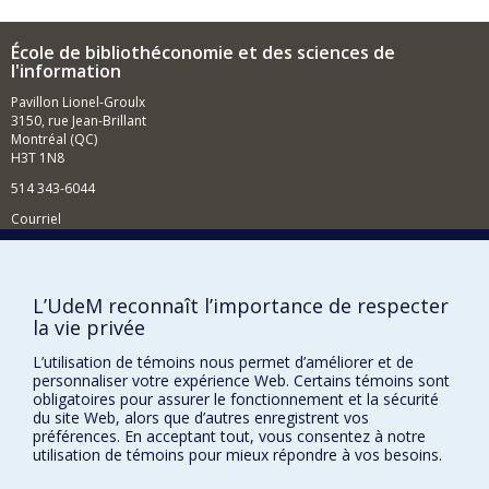
École de bibliothéconomie et des sciences de
l'information
Pavillon Lionel-Groulx
3150, rue Jean-Brillant
Montréal (QC)
H3T 1N8
514 343-6044
Courriel
Comment soutenir l'École?
BESOIN D'AIDE?
L’UdeM reconnaît l’importance de respecter
la vie privée
Plan du site
Signaler une erreur
L’utilisation de témoins nous permet d’améliorer et de
personnaliser votre expérience Web. Certains témoins sont
Accessibilité
obligatoires pour assurer le fonctionnement et la sécurité
du site Web, alors que d’autres enregistrent vos
FACULTÉ DES ARTS ET DES SCIENCES
préférences. En acceptant tout, vous consentez à notre
utilisation de témoins pour mieux répondre à vos besoins.
Nos départements et écoles