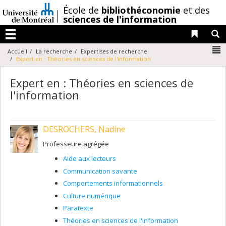
Passer
/
École de
bibliothéconomie
et des
au
sciences de l'information
contenu
Liens 
R
Menu
N
Accueil
La recherche
Expertises de recherche
Expert en : Théories en sciences de l'information
Expert en : Théories en sciences de
l'information
DESROCHERS, Nadine
Professeure agrégée
Aide aux lecteurs
Communication savante
Comportements informationnels
Culture numérique
Paratexte
Théories en sciences de l'information