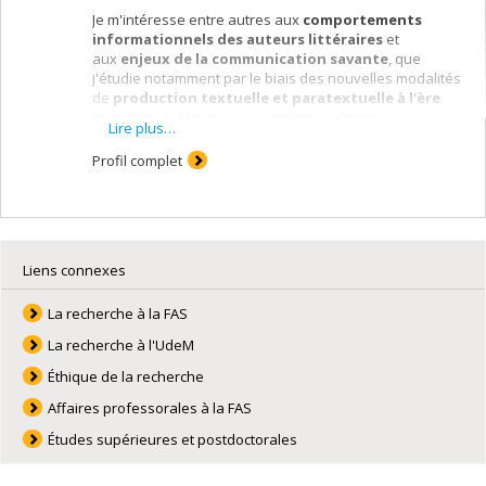
Je m'intéresse entre autres aux
comportements
informationnels
des auteurs littéraires
et
aux
enjeux de la communication savante
, que
j'étudie notamment par le biais des nouvelles modalités
de
production textuelle et paratextuelle à l'ère
numérique
. Mes travaux portent également sur
Lire plus…
la
lecture
et sur les liens que font les usagers entre les
produits culturels (livres, films, musique, etc.) qu'ils
Profil complet
consultent en différents formats et sur différents
supports. Mes champs d'enseignement sont la
recherche d'information, les services aux usagers
(référence et aide aux lecteurs), ainsi que les grands
courants et théories en sciences de l'information.
Liens connexes
La recherche à la FAS
La recherche à l'UdeM
Éthique de la recherche
Affaires professorales à la FAS
Études supérieures et postdoctorales