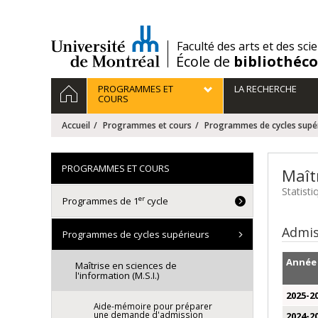
Passer
au
contenu
/
Faculté des arts et des sci
École de
bibliothéc
Navigation
ACCUEIL
PROGRAMMES ET
LA RECHERCHE
principale
COURS
Accueil
Programmes et cours
Programmes de cycles supé
PROGRAMMES ET COURS
Maîtr
Statist
er
Programmes de 1
cycle
Admis
Programmes de cycles supérieurs
Année
Maîtrise en sciences de
l'information (M.S.I.)
2025-2
Aide-mémoire pour préparer
une demande d'admission
2024-2