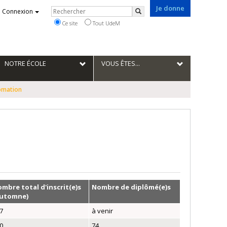
Je donne
Rechercher
Connexion
Rechercher
Ce site
Tout UdeM
NOTRE ÉCOLE
VOUS ÊTES...
lomation
mbre total d'inscrit(e)s
Nombre de diplômé(e)s
automne)
7
à venir
0
74