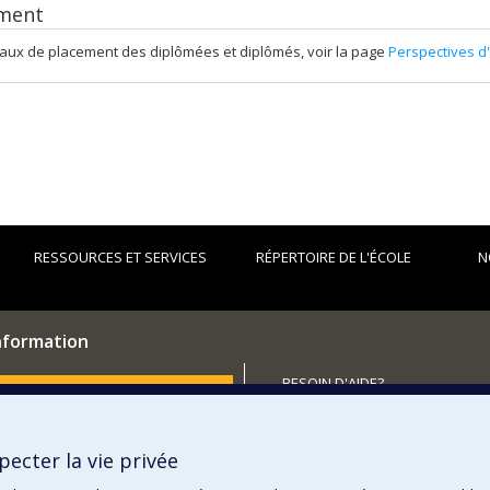
ment
taux de placement des diplômées et diplômés, voir la page
Perspectives d
RESSOURCES ET SERVICES
RÉPERTOIRE DE L'ÉCOLE
N
information
BESOIN D'AIDE?
utenir l'École?
Plan du site
Signaler une erreur
ecter la vie privée
Accessibilité