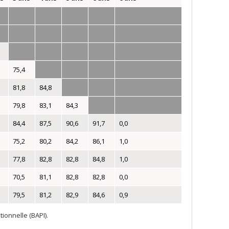
75,4
81,8
84,8
79,8
83,1
84,3
84,4
87,5
90,6
91,7
0,0
75,2
80,2
84,2
86,1
1,0
77,8
82,8
82,8
84,8
1,0
70,5
81,1
82,8
82,8
0,0
79,5
81,2
82,9
84,6
0,9
tionnelle (BAPI).