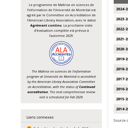
Le programme de Maîtrise en sciences de
2024-2
l’information de l’Université de Montréal est
agréé par le Committee on Accreditation de
2023-2
l’American Library Association, avec le statut
Agrément continu
. La prochaine visite
2022-2
d’évaluation complète est prévue à
l'automne 2029.
2021-2
2020-2
2019-2
2018-2
The Maîtrise en sciences de l’information
program at Université de Montréal is accredited
2017-2
by the American Library Association Committee
on Accreditation, with the status of
Continued
2016-2
accreditation
. The next comprehensive review
visit is scheduled for Fall 2029.
2015-2
2014-2
Liens connexes
Source d