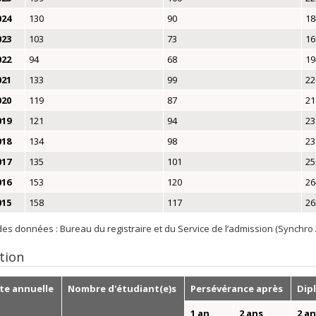
024
130
90
18
023
103
73
16
022
94
68
19
021
133
99
22
020
119
87
21
019
121
94
23
018
134
98
23
017
135
101
25
016
153
120
26
015
158
117
26
es données : Bureau du registraire et du Service de l’admission (Synchro
tion
te annuelle
Nombre d'étudiant(e)s
Persévérance après
Dip
1 an
2 ans
2 a