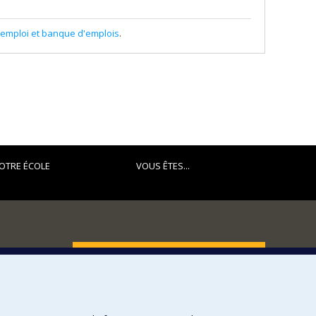
'emploi et banque d'emplois
.
OTRE ÉCOLE
VOUS ÊTES...
FACULTÉ DES ARTS ET DES SCIENCES
Nos départements et écoles
Nos centres d'études