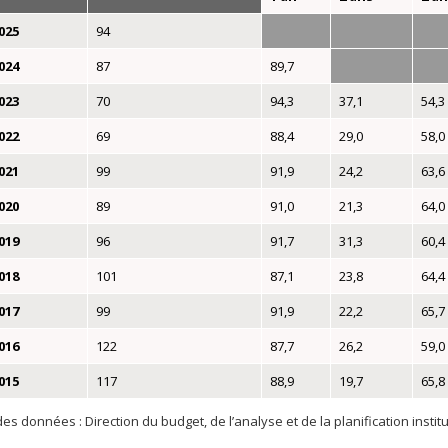
025
94
024
87
89,7
023
70
94,3
37,1
54,3
022
69
88,4
29,0
58,0
021
99
91,9
24,2
63,6
020
89
91,0
21,3
64,0
019
96
91,7
31,3
60,4
018
101
87,1
23,8
64,4
017
99
91,9
22,2
65,7
016
122
87,7
26,2
59,0
015
117
88,9
19,7
65,8
es données : Direction du budget, de l’analyse et de la planification institu