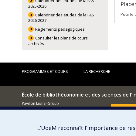
Calendrier des études de la FAS
Place
2025-2026
Pour le 
Calendrier des études de la FAS
2026-2027
Règlements pédagogiques
Consulter les plans de cours
archivés
PROGRAMMES ET COURS
LA RECHERCHE
École de bibliothéconomie et des sciences de l'
Pavillon Lionel-Groulx
3150, rue Jean-Brillant
Comment so
Montréal (QC)
H3T 1N8
L’UdeM reconnaît l’importance de resp
514 343-6044
Courriel