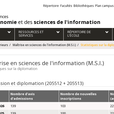
Liens
Répertoire
Facultés
Bibliothèques
Plan campus
externes
ences
onomie
et des
sciences de l'information
RESSOURCES ET
RÉPERTOIRE DE
SERVICES
L'ÉCOLE
rieurs
Maîtrise en sciences de l'information (M.S.I.)
Statistiques sur la dip
ise en sciences de l'information (M.S.I.)
iques sur la diplomation
sion et diplomation (205512 + 205513)
Nombre d'avis
Nombre de nouvelles
No
d'admissions
inscriptions
(
026
139
103
22
025
139
100
22