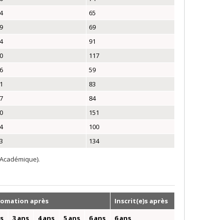
4
65
9
69
4
91
0
117
6
59
1
83
7
84
0
151
4
100
3
134
 Académique).
lomation après
Inscrit(e)s après
ns
3 ans
4 ans
5 ans
6 ans
6 ans