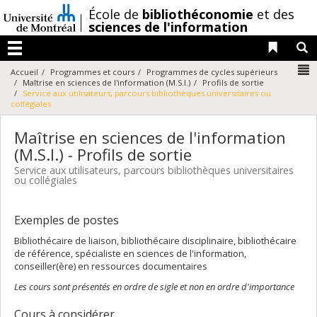
Passer
/
École de
bibliothéconomie
et des
au
sciences de l'information
contenu
Liens 
R
Menu
N
Accueil
Programmes et cours
Programmes de cycles supérieurs
Maîtrise en sciences de l'information (M.S.I.)
Profils de sortie
Service aux utilisateurs, parcours bibliothèques universitaires ou
collégiales
Maîtrise en sciences de l'information
(M.S.I.) - Profils de sortie
Service aux utilisateurs, parcours bibliothèques universitaires
ou collégiales
Exemples de postes
Bibliothécaire de liaison, bibliothécaire disciplinaire, bibliothécaire
de référence, spécialiste en sciences de l'information,
conseiller(ère) en ressources documentaires
Les cours sont présentés en ordre de sigle et non en ordre d'importance
Cours à considérer