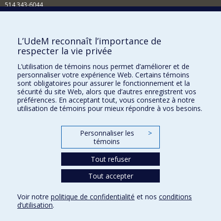
514 343-6044
Courriel
Comment soutenir l'École?
L’UdeM reconnaît l’importance de
respecter la vie privée
BESOIN D'AIDE?
L’utilisation de témoins nous permet d’améliorer et de
Plan du site
personnaliser votre expérience Web. Certains témoins
Signaler une erreur
sont obligatoires pour assurer le fonctionnement et la
sécurité du site Web, alors que d’autres enregistrent vos
Accessibilité
préférences. En acceptant tout, vous consentez à notre
utilisation de témoins pour mieux répondre à vos besoins.
FACULTÉ DES ARTS ET DES SCIENCES
Nos départements et écoles
Personnaliser les
>
témoins
Nos centres d'études
Tout refuser
Nos programmes et cours
Tout accepter
Confidentialité
Voir notre
politique de confidentialité
et nos
conditions
Conditions d’utilisation
d’utilisation
.
Paramètres des témoins